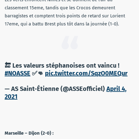
classement 15eme, tandis que les Crocos demeurent
barragistes et comptent trois points de retard sur Lorient
17eme, qui a battu Brest plus tôt dans la journée (1-0).
🔚 Les valeurs stéphanoises ont vaincu !
#NOASSE
✅👊
pic.twitter.com/SqzO0MEQur
— AS Saint-Étienne (@ASSEofficiel)
April 4,
2021
Marseille – Dijon (2-0) :