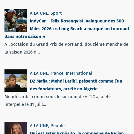
A LA UNE
,
Sport
IndyCar – Felix Rosenqvist, vainqueur des 500
Miles 2026 : « Long Beach a marqué un tournant
dans notre saison »
À l'occasion du Grand Prix de Portland, douzième manche de
la saison 2026 d...
A LA UNE
,
France
,
International
DZ Mafia : Mehdi Laribi, présenté comme l’un
des fondateurs, arrêté en Algérie
Mehdi Laribi, connu sous le surnom de « TIC », a été
interpellé le 31 juill...
A LA UNE
,
People
Qui est Ester Expósito, la compagne de Kylian