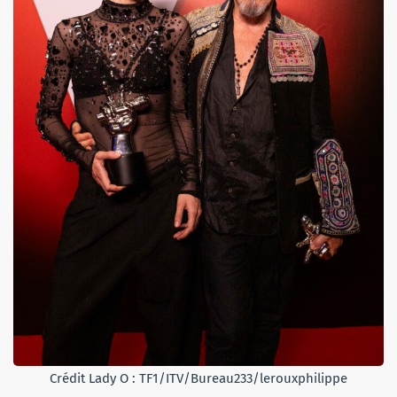
Crédit Lady O : TF1/ITV/Bureau233/lerouxphilippe