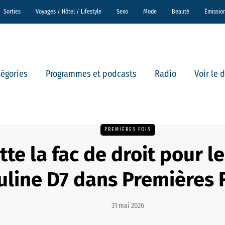
Sorties
Voyages / Hôtel / Lifestyle
Sexo
Mode
Beauté
Émissio
tégories
Programmes et podcasts
Radio
Voir le 
PREMIÈRES FOIS
tte la fac de droit pour le
uline D7 dans Premières 
31 mai 2026