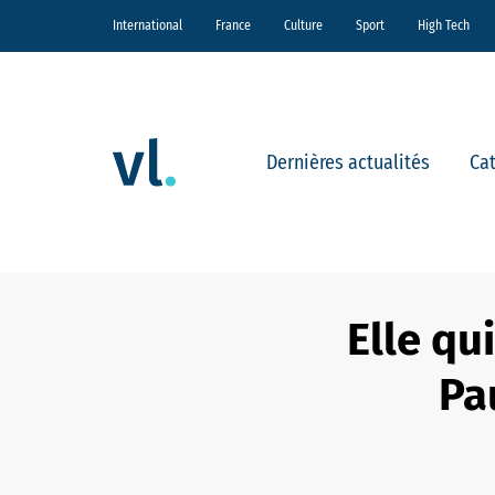
International
France
Culture
Sport
High Tech
Dernières actualités
Ca
Elle qui
Pa