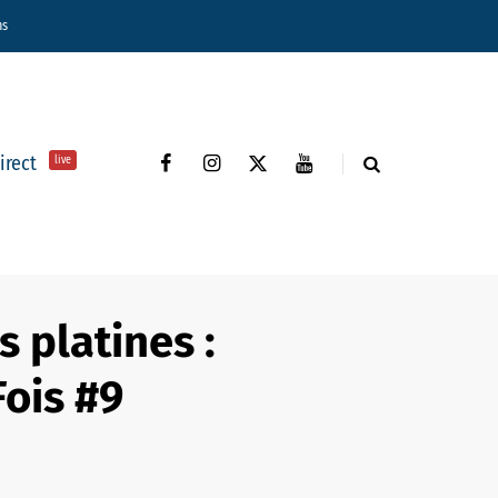
ns
direct
live
s platines :
Fois #9