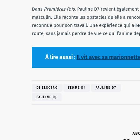
Dans
Premières Fois
, Pauline D7 revient également
masculin. Elle raconte les obstacles qu’elle a renco
reconnue pour son travail. Une expérience qui a
re
route, sans jamais perdre de vue ce qui l’anime dep
À lire aussi :
Il vit avec sa marionnett
DJ ELECTRO
FEMME DJ
PAULINE D7
PAULINE DJ
AB