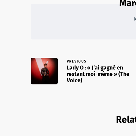
Mar
J
PREVIOUS
Lady O : « J’ai gagné en
restant moi-même » (The
Voice)
Rela