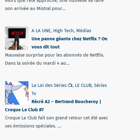
Alors que l'été approche, une nouvelle va faire
son arrivée au Mistral pour...
A LA UNE
,
High Tech
,
Médias
Une panne géante chez Netflix ? On
vous dit tout
Mauvaise surprise pour les abonnés de Netflix.
Dans la soirée du mardi 4 ao...
La Loi des Séries 📺
,
LE CLUB
,
Séries
Tv
Récré A2 – Bertrand Boucheroy |
Croque Le Club #7
Croque Le Club fait son grand retour cet été avec
ses émissions spéciales. ...