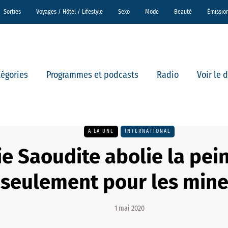
Sorties
Voyages / Hôtel / Lifestyle
Sexo
Mode
Beauté
Émissio
tégories
Programmes et podcasts
Radio
Voir le 
A LA UNE
INTERNATIONAL
ie Saoudite abolie la pei
seulement pour les min
1 mai 2020