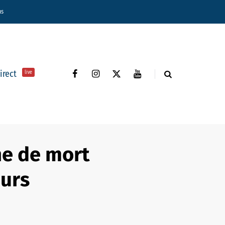
ns
direct
live
ne de mort
eurs