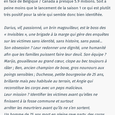
en face de Belgique / Canada à presque 5.9 millions. Soit à
peine moins que le lancement de la saison 1 ce qui est plutôt
très positif pour la série qui semble donc bien identifiée.
Darius, vif, passionné, un brin magouilleur, est le boss des
« Invisibles », une brigade à la marge qui gère des enquêtes
sur les victimes sans identité, sans histoire, sans passé…
Son obsession ? Leur redonner une dignité, une humanité
afin que les familles puissent faire leur deuil. Son équipe ?
Marijo, gouailleuse au grand cœur, clope au bec toujours à
râler ; Ben, ancien champion de boxe, gros nounours aux
poings sensibles ; Duchesse, petite bourgeoise de 25 ans,
brillante mais peu habituée au terrain, et Angie qui
reconstitue les corps avec un peps malicieux.
Leur mission ? Identifier les victimes avant qu’elles ne
finissent à la fosse commune et surtout
arrêter les meurtriers avant qu’ils ne s’en sortent.
Un homme de 75 ans mort en pleine rave party, des corps