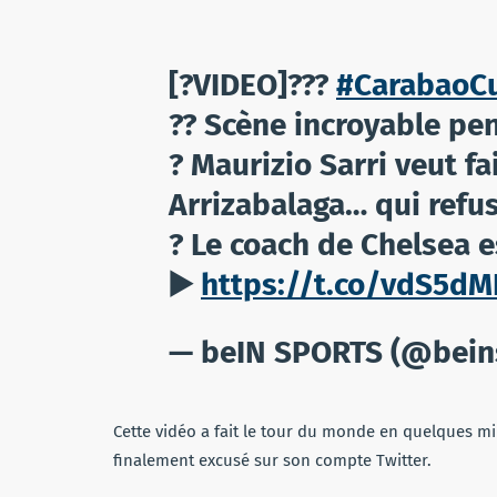
[?️VIDEO]???
#CarabaoC
?? Scène incroyable pend
? Maurizio Sarri veut fa
Arrizabalaga… qui refu
? Le coach de Chelsea es
▶️
https://t.co/vdS5dM
— beIN SPORTS (@bein
Cette vidéo a fait le tour du monde en quelques min
finalement excusé sur son compte Twitter.