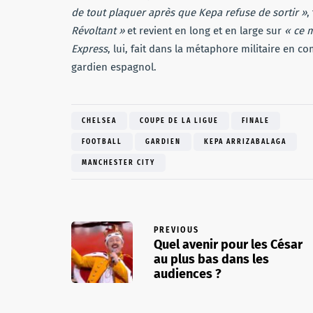
de tout plaquer après que Kepa refuse de sortir »
,
Révoltant »
et revient en long et en large sur
« ce 
Express
, lui, fait dans la métaphore militaire en c
gardien espagnol.
CHELSEA
COUPE DE LA LIGUE
FINALE
FOOTBALL
GARDIEN
KEPA ARRIZABALAGA
MANCHESTER CITY
PREVIOUS
Quel avenir pour les César
au plus bas dans les
audiences ?