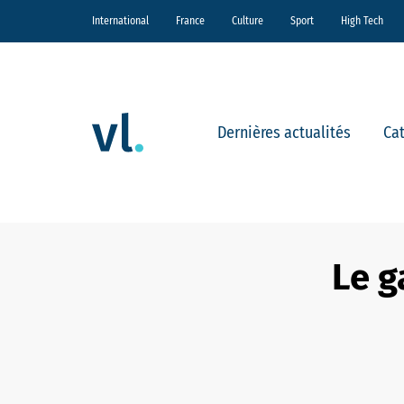
International
France
Culture
Sport
High Tech
Dernières actualités
Ca
Le g