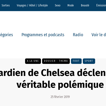
Sorties
Voyages / Hôtel / Lifestyle
Sexo
Mode
Beauté
Émissio
tégories
Programmes et podcasts
Radio
Voir le 
A LA UNE
DOSSIER - THEMA
FOOT
SPORT
ardien de Chelsea décle
véritable polémique
25 février 2019