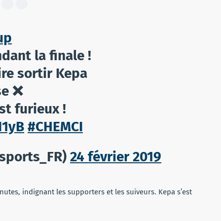
up
ant la finale !
ire sortir Kepa
se ❌
t furieux !
I1yB
#CHEMCI
sports_FR)
24 février 2019
utes, indignant les supporters et les suiveurs. Kepa s’est