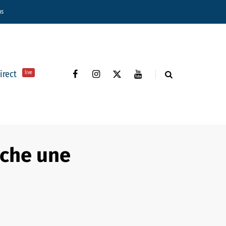
ns
direct
live
nche une