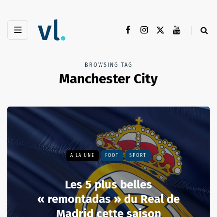
BROWSING TAG
Manchester City
A LA UNE
FOOT
SPORT
Les 5 plus belles
« remontadas » du Real de
Madrid cette saison