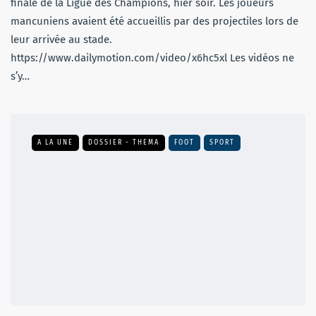
finale de la Ligue des Champions, hier soir. Les joueurs
mancuniens avaient été accueillis par des projectiles lors de
leur arrivée au stade.
https://www.dailymotion.com/video/x6hc5xl Les vidéos ne
s’y…
A LA UNE
DOSSIER - THEMA
FOOT
SPORT