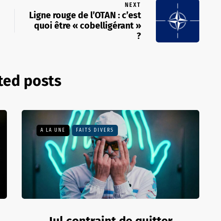
NEXT
Ligne rouge de l’OTAN : c’est
quoi être « cobelligérant »
?
ted posts
A LA UNE
FAITS DIVERS