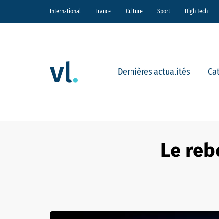
International
France
Culture
Sport
High Tech
Dernières actualités
Ca
Le reb