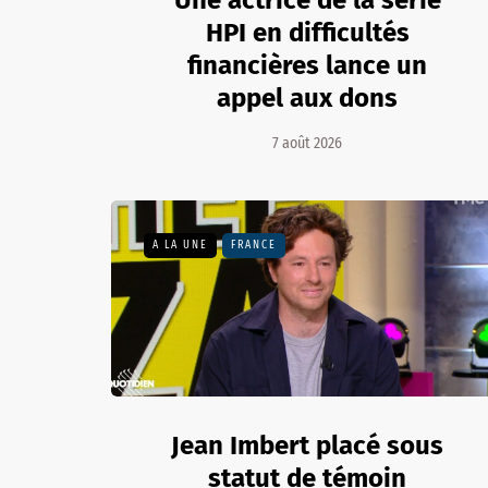
Une actrice de la série
HPI en difficultés
financières lance un
appel aux dons
7 août 2026
A LA UNE
FRANCE
Jean Imbert placé sous
statut de témoin