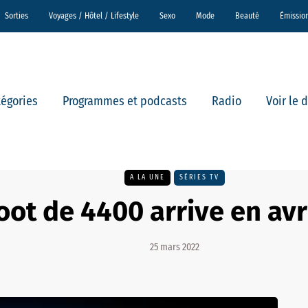
Sorties
Voyages / Hôtel / Lifestyle
Sexo
Mode
Beauté
Émissio
tégories
Programmes et podcasts
Radio
Voir le 
A LA UNE
SÉRIES TV
oot de 4400 arrive en avr
25 mars 2022