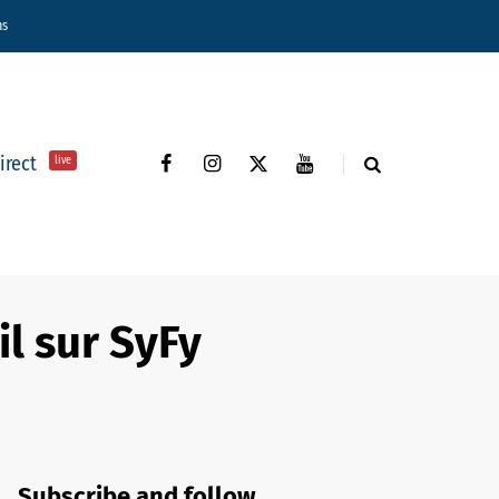
ns
direct
live
il sur SyFy
Subscribe and follow