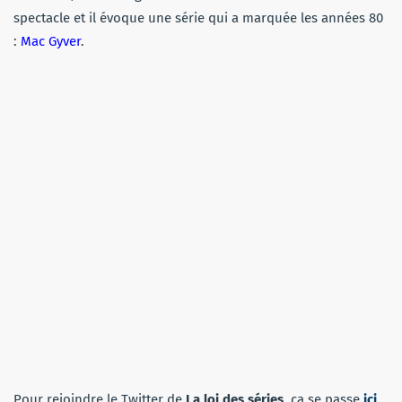
spectacle et il évoque une série qui a marquée les années 80
:
Mac Gyver
.
Pour rejoindre le Twitter de
La loi des séries
, ça se passe
ici