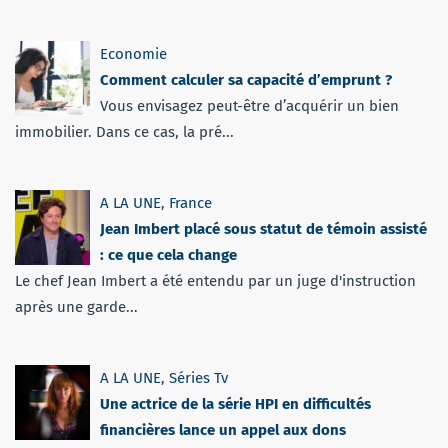
Economie
Comment calculer sa capacité d’emprunt ?
Vous envisagez peut-être d’acquérir un bien
immobilier. Dans ce cas, la pré...
A LA UNE
,
France
Jean Imbert placé sous statut de témoin assisté
: ce que cela change
Le chef Jean Imbert a été entendu par un juge d'instruction
après une garde...
A LA UNE
,
Séries Tv
Une actrice de la série HPI en difficultés
financières lance un appel aux dons