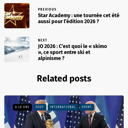
PREVIOUS
Star Academy : une tournée cet été
aussi pour l’édition 2026 ?
NEXT
JO 2026 : C’est quoi le « skimo
», ce sport entre ski et
alpinisme ?
Related posts
A LA UNE
FOOT
INTERNATIONAL
SPORT