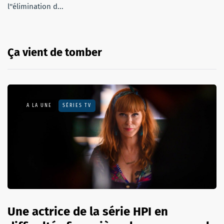
l''élimination d...
Ça vient de tomber
A LA UNE
SÉRIES TV
Une actrice de la série HPI en