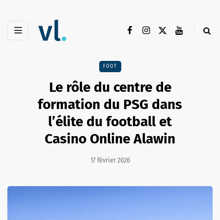
FOOT
Le rôle du centre de
formation du PSG dans
l’élite du football et
Casino Online Alawin
17 février 2026