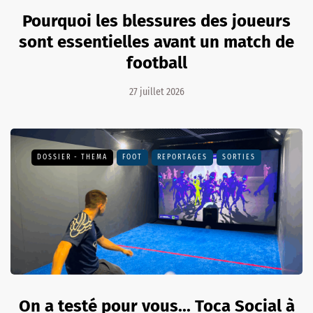
Pourquoi les blessures des joueurs
sont essentielles avant un match de
football
27 juillet 2026
DOSSIER - THEMA
FOOT
REPORTAGES
SORTIES
On a testé pour vous... Toca Social à