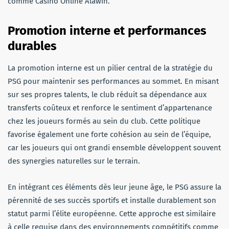
comme Casino Online Alawin.
Promotion interne et performances
durables
La promotion interne est un pilier central de la stratégie du
PSG pour maintenir ses performances au sommet. En misant
sur ses propres talents, le club réduit sa dépendance aux
transferts coûteux et renforce le sentiment d’appartenance
chez les joueurs formés au sein du club. Cette politique
favorise également une forte cohésion au sein de l’équipe,
car les joueurs qui ont grandi ensemble développent souvent
des synergies naturelles sur le terrain.
En intégrant ces éléments dès leur jeune âge, le PSG assure la
pérennité de ses succès sportifs et installe durablement son
statut parmi l’élite européenne. Cette approche est similaire
à celle requise dans des environnements compétitifs comme