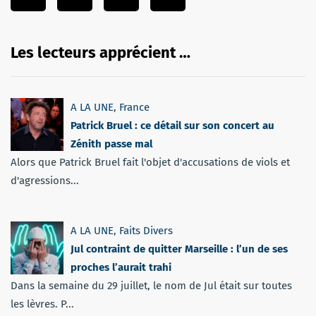
Les lecteurs apprécient …
A LA UNE
,
France
Patrick Bruel : ce détail sur son concert au
Zénith passe mal
Alors que Patrick Bruel fait l'objet d'accusations de viols et
d'agressions...
A LA UNE
,
Faits Divers
Jul contraint de quitter Marseille : l’un de ses
proches l’aurait trahi
Dans la semaine du 29 juillet, le nom de Jul était sur toutes
les lèvres. P...