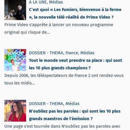
A LA UNE
,
Médias
C’est quoi « Les Fumiers, bienvenue à la ferme
», la nouvelle télé-réalité de Prime Video ?
Prime Video s'apprête à lancer un nouveau programme
original qui risque de...
DOSSIER - THEMA
,
France
,
Médias
Tout le monde veut prendre sa place : qui sont
les 10 plus grands champions ?
Depuis 2006, les téléspectateurs de France 2 ont rendez-vous
tous les midis...
DOSSIER - THEMA
,
Médias
N’oubliez pas les paroles : qui sont les 10 plus
grands maestros de l’émission ?
Une page s'est tournée dans N'oubliez pas les paroles avec