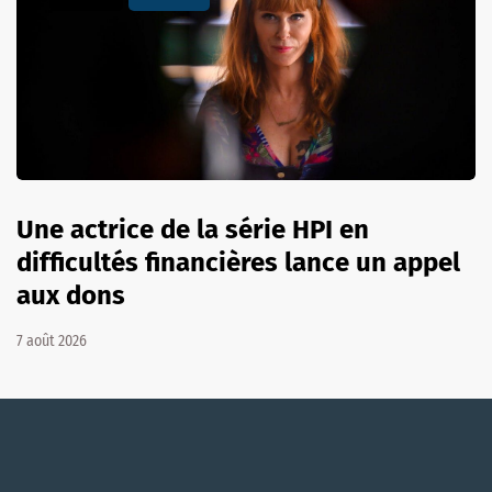
Une actrice de la série HPI en
difficultés financières lance un appel
aux dons
7 août 2026