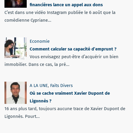
financières lance un appel aux dons
C’est dans une vidéo Instagram publiée le 6 août que la
comédienne Cypriane...
Economie
Comment calculer sa capacité d’emprunt ?
Vous envisagez peut-être d’acquérir un bien
immobilier. Dans ce cas, la pré...
A LA UNE
,
Faits Divers
Où se cache vraiment Xavier Dupont de
Ligonnès ?
16 ans plus tard, toujours aucune trace de Xavier Dupont de
Ligonnès. Pourt...