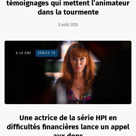
témoignages qui mettent l’animateur
dans la tourmente
8 août 2026
A LA UNE
SÉRIES TV
Une actrice de la série HPI en
difficultés financières lance un appel
aux dons