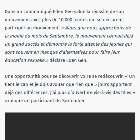
Dans un communiqué Eden Gen salue la réussite de son
mouvement avec plus de 10 000 jeunes qui se déclarent
participer au mouvement.
« Alors que nous approchons de
la moitié du mois de Septembre, le mouvement connait déjà
un grand succès et démontre la forte attente des jeunes qui
sont souvent en manque d’alternatives pour faire leur
éducation sexuelle »
déclare Eden Gen.
Une opportunité pour se découvrir voire se redécouvrir. « On
tient le cap et je dois avouer que rien que 5 jours apportent
déjà des différences. J’ai plus d’ouverture vis-à-vis des filles »
explique un participant du Sextember.