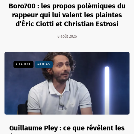
Boro700 : les propos polémiques du
rappeur qui lui valent les plaintes
d’Éric Ciotti et Christian Estrosi
8 août 2026
A LA UNE
MÉDIAS
Guillaume Pley : ce que révèlent les