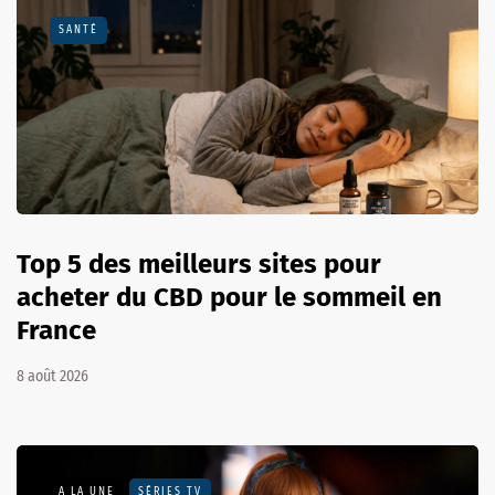
SANTÉ
Top 5 des meilleurs sites pour
acheter du CBD pour le sommeil en
France
8 août 2026
A LA UNE
SÉRIES TV