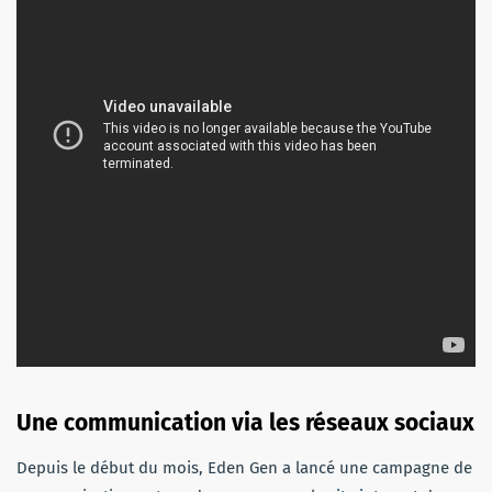
Une communication via les réseaux sociaux
Depuis le début du mois, Eden Gen a lancé une campagne de