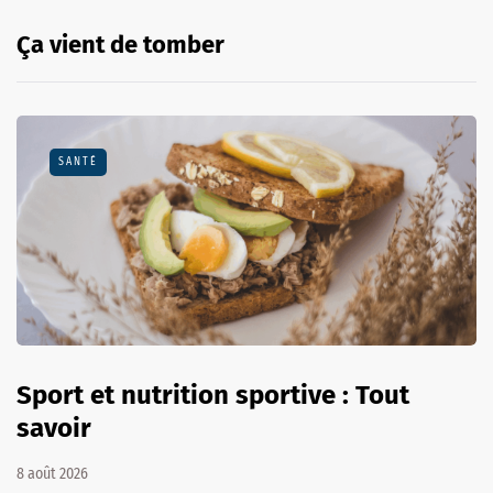
Ça vient de tomber
SANTÉ
Sport et nutrition sportive : Tout
savoir
8 août 2026