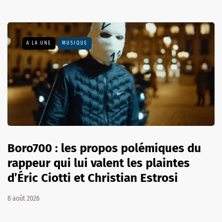
A LA UNE
MUSIQUE
Boro700 : les propos polémiques du
rappeur qui lui valent les plaintes
d’Éric Ciotti et Christian Estrosi
8 août 2026