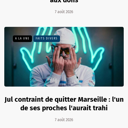
7 août 2026
A LA UNE
FAITS DIVERS
Jul contraint de quitter Marseille : l'un
de ses proches l'aurait trahi
7 août 2026