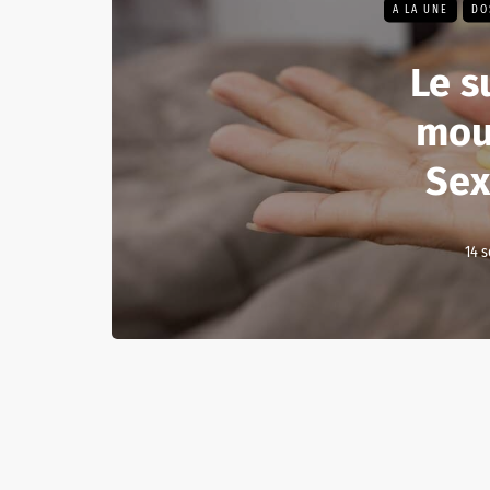
A LA UNE
DO
Le s
mou
Sex
14 