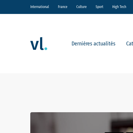
International
France
Culture
Sport
High Tech
Dernières actualités
Ca