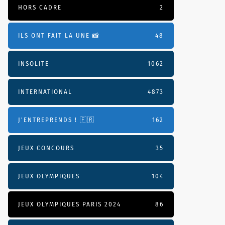
HORS CADRE
2
ILS ONT FAIT LA UNE 📸
48
INSOLITE
1062
INTERNATIONAL
4873
J'ENTREPRENDS ! 🇫🇷
162
JEUX CONCOURS
35
JEUX OLYMPIQUES
104
JEUX OLYMPIQUES PARIS 2024
86