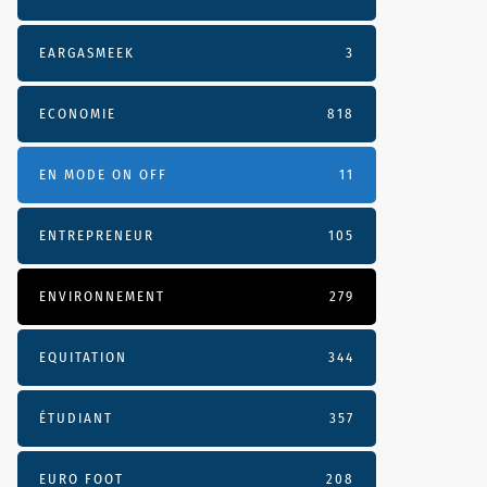
EARGASMEEK
3
ECONOMIE
818
EN MODE ON OFF
11
ENTREPRENEUR
105
ENVIRONNEMENT
279
EQUITATION
344
ÉTUDIANT
357
EURO FOOT
208