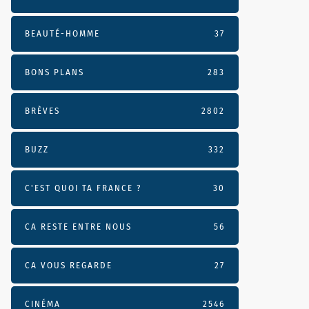
BEAUTÉ-HOMME
37
BONS PLANS
283
BRÈVES
2802
BUZZ
332
C'EST QUOI TA FRANCE ?
30
CA RESTE ENTRE NOUS
56
CA VOUS REGARDE
27
CINÉMA
2546