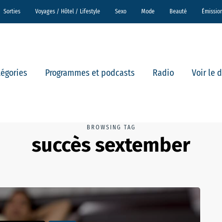
Sorties
Voyages / Hôtel / Lifestyle
Sexo
Mode
Beauté
Émissio
tégories
Programmes et podcasts
Radio
Voir le 
BROWSING TAG
succès sextember