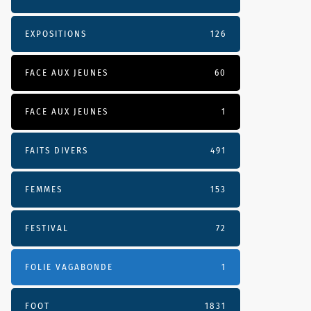
EXPOSITIONS
126
FACE AUX JEUNES
60
FACE AUX JEUNES
1
FAITS DIVERS
491
FEMMES
153
FESTIVAL
72
FOLIE VAGABONDE
1
FOOT
1831