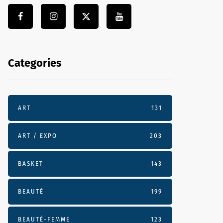
Categories
ART
131
ART / EXPO
203
BASKET
143
BEAUTÉ
199
BEAUTÉ-FEMME
123