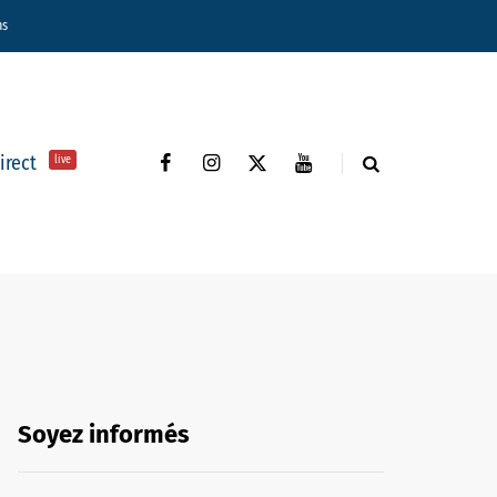
ns
direct
live
Soyez informés