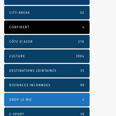
CITY-BREAK
52
CONFIDENT
4
CÔTE D’AZUR
270
CULTURE
3904
DESTINATIONS LOINTAINES
35
DISTANCES INCONNUES
99
DROP LE MIC
4
E-SPORT
39