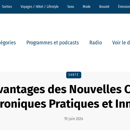
Sorties
Voyages / Hôtel / Lifestyle
Sexo
Mode
Beauté
Émissio
tégories
Programmes et podcasts
Radio
Voir le 
SANTÉ
vantages des Nouvelles C
troniques Pratiques et I
19 juin 2024