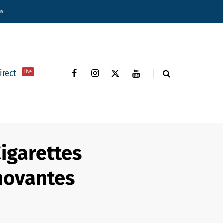
ns
direct
live
igarettes
nnovantes