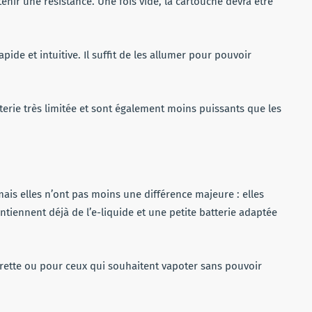
nir une résistance. Une fois vide, la cartouche devra être
pide et intuitive. Il suffit de les allumer pour pouvoir
terie très limitée et sont également moins puissants que les
 mais elles n’ont pas moins une différence majeure : elles
ontiennent déjà de l’e-liquide et une petite batterie adaptée
igarette ou pour ceux qui souhaitent vapoter sans pouvoir