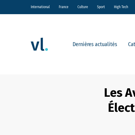
International
France
Culture
Sport
High Tech
Dernières actualités
Ca
Les A
Élec