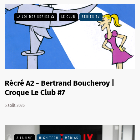
LA LOI DES SÉRIES 📺
LE CLUB
SÉRIES TV
Récré A2 - Bertrand Boucheroy |
Croque Le Club #7
5 août 2026
A LA UNE
HIGH TECH
MÉDIAS