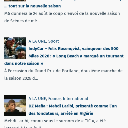
… tout sur la nouvelle saison
M6 donnera le 24 août le coup d'envoi de la nouvelle saison
de Scènes de mé...
A LA UNE
,
Sport
IndyCar – Felix Rosenqvist, vainqueur des 500
Miles 2026 : « Long Beach a marqué un tournant
dans notre saison »
À l'occasion du Grand Prix de Portland, douzième manche de
la saison 2026 d...
A LA UNE
,
France
,
International
DZ Mafia : Mehdi Laribi, présenté comme l’un
des fondateurs, arrêté en Algérie
Mehdi Laribi, connu sous le surnom de « TIC », a été