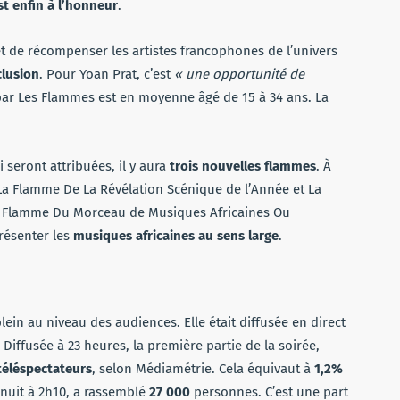
st enfin à l’honneur
.
et de récompenser les artistes francophones de l’univers
clusion
. Pour Yoan Prat, c’est
« une opportunité de
 par Les Flammes est en moyenne âgé de 15 à 34 ans. La
 seront attribuées, il y aura
trois nouvelles flammes
. À
a Flamme De La Révélation Scénique de l’Année et La
a Flamme Du Morceau de Musiques Africaines Ou
présenter les
musiques africaines au sens large
.
lein au niveau des audiences. Elle était diffusée en direct
. Diffusée à 23 heures, la première partie de la soirée,
téléspectateurs
, selon Médiamétrie. Cela équivaut à
1,2%
inuit à 2h10, a rassemblé
27
000
personnes. C’est une part