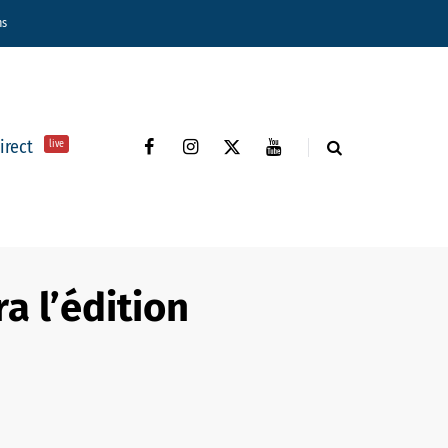
ns
direct
live
a l’édition