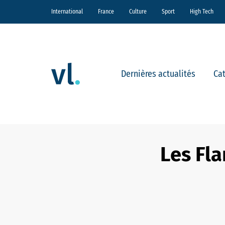
International
France
Culture
Sport
High Tech
Dernières actualités
Ca
Les Fla