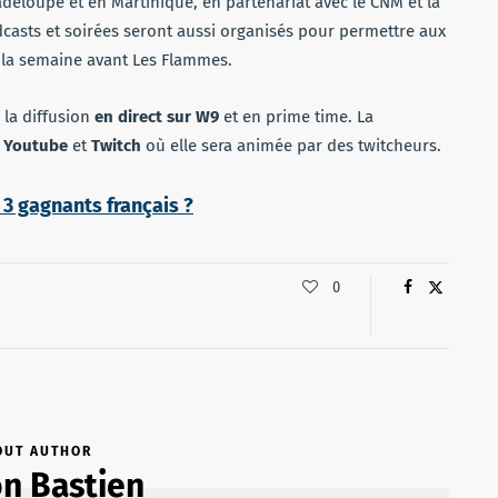
deloupe et en Martinique, en partenariat avec le CNM et la
asts et soirées seront aussi organisés pour permettre aux
e la semaine avant Les Flammes.
 la diffusion
en direct sur W9
et en prime time. La
r
Youtube
et
Twitch
où elle sera animée par des twitcheurs.
s 3 gagnants français ?
0
OUT AUTHOR
n Bastien