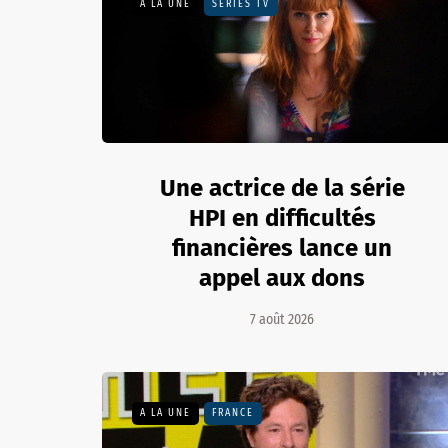
A LA UNE
SÉRIES TV
Une actrice de la série
HPI en difficultés
financières lance un
appel aux dons
7 août 2026
A LA UNE
FRANCE