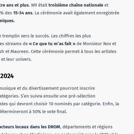
re ans et plus
. W9 était
troisième chaîne nationale
et
,0% des
15-34 ans
. La cérémonie avait également enregistrée
uniques.
 tremplin vers le succès. Les chiffres les plus
les streams de
« Ce que tu m’as fait »
de Monsieur Nov et
h et Maureen. Cette cérémonie permet à tous les artistes
et leur univers.
n 2024
a musique et du divertissement pourront inscrire
atégories. S’en suivra ensuite une pré-sélection
tes qui devront choisir 10 nominés par catégorie. Enfin, la
détermineront à 50% le vote final.
 acteurs locaux dans les DROM
, départements et régions