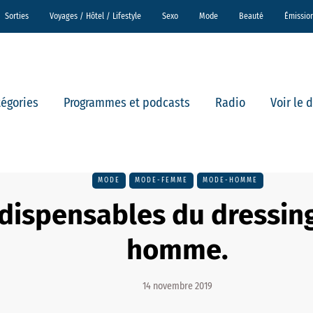
Sorties
Voyages / Hôtel / Lifestyle
Sexo
Mode
Beauté
Émissio
tégories
Programmes et podcasts
Radio
Voir le 
MODE
MODE-FEMME
MODE-HOMME
ndispensables du dressin
homme.
14 novembre 2019