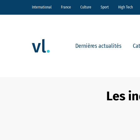
International
France
Culture
Sport
High Tech
Dernières actualités
Ca
Les i