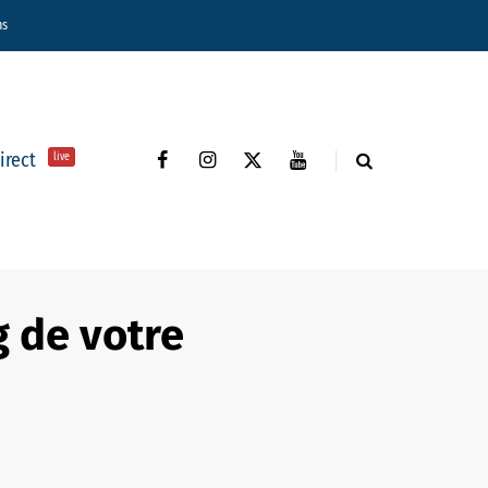
ns
direct
live
g de votre