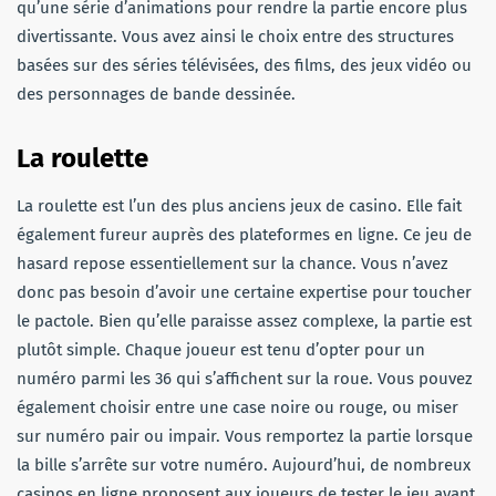
qu’une série d’animations pour rendre la partie encore plus
divertissante. Vous avez ainsi le choix entre des structures
basées sur des séries télévisées, des films, des jeux vidéo ou
des personnages de bande dessinée.
La roulette
La roulette est l’un des plus anciens jeux de casino. Elle fait
également fureur auprès des plateformes en ligne. Ce jeu de
hasard repose essentiellement sur la chance. Vous n’avez
donc pas besoin d’avoir une certaine expertise pour toucher
le pactole. Bien qu’elle paraisse assez complexe, la partie est
plutôt simple. Chaque joueur est tenu d’opter pour un
numéro parmi les 36 qui s’affichent sur la roue. Vous pouvez
également choisir entre une case noire ou rouge, ou miser
sur numéro pair ou impair. Vous remportez la partie lorsque
la bille s’arrête sur votre numéro. Aujourd’hui, de nombreux
casinos en ligne proposent aux joueurs de tester le jeu avant