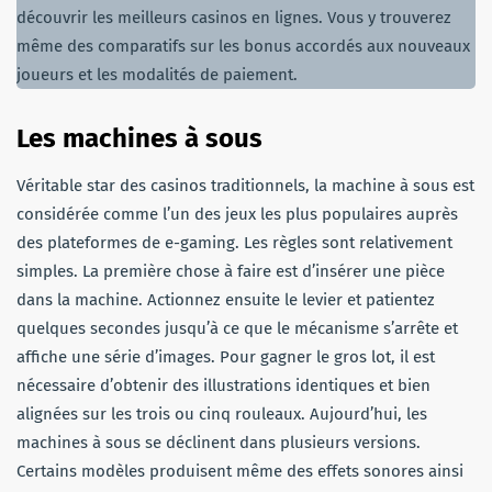
découvrir les meilleurs casinos en lignes. Vous y trouverez
même des comparatifs sur les bonus accordés aux nouveaux
joueurs et les modalités de paiement.
Les machines à sous
Véritable star des casinos traditionnels, la machine à sous est
considérée comme l’un des jeux les plus populaires auprès
des plateformes de e-gaming. Les règles sont relativement
simples. La première chose à faire est d’insérer une pièce
dans la machine. Actionnez ensuite le levier et patientez
quelques secondes jusqu’à ce que le mécanisme s’arrête et
affiche une série d’images. Pour gagner le gros lot, il est
nécessaire d’obtenir des illustrations identiques et bien
alignées sur les trois ou cinq rouleaux. Aujourd’hui, les
machines à sous se déclinent dans plusieurs versions.
Certains modèles produisent même des effets sonores ainsi