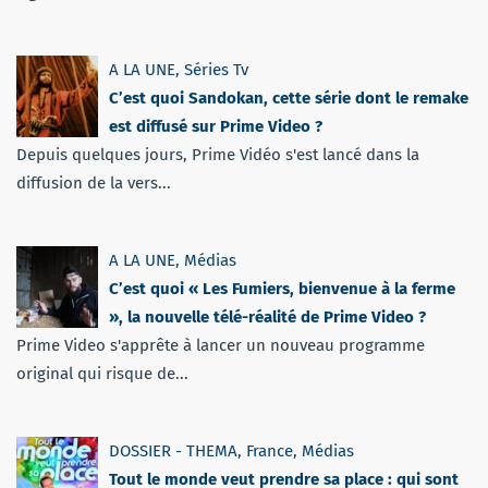
A LA UNE
,
Séries Tv
C’est quoi Sandokan, cette série dont le remake
est diffusé sur Prime Video ?
Depuis quelques jours, Prime Vidéo s'est lancé dans la
diffusion de la vers...
A LA UNE
,
Médias
C’est quoi « Les Fumiers, bienvenue à la ferme
», la nouvelle télé-réalité de Prime Video ?
Prime Video s'apprête à lancer un nouveau programme
original qui risque de...
DOSSIER - THEMA
,
France
,
Médias
Tout le monde veut prendre sa place : qui sont