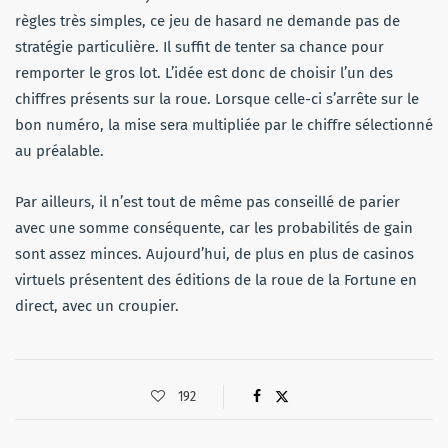
règles très simples, ce jeu de hasard ne demande pas de
stratégie particulière. Il suffit de tenter sa chance pour
remporter le gros lot. L’idée est donc de choisir l’un des
chiffres présents sur la roue. Lorsque celle-ci s’arrête sur le
bon numéro, la mise sera multipliée par le chiffre sélectionné
au préalable.
Par ailleurs, il n’est tout de même pas conseillé de parier
avec une somme conséquente, car les probabilités de gain
sont assez minces. Aujourd’hui, de plus en plus de casinos
virtuels présentent des éditions de la roue de la Fortune en
direct, avec un croupier.
192