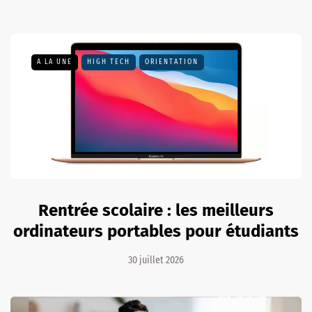
A LA UNE
HIGH TECH
ORIENTATION
Rentrée scolaire : les meilleurs
ordinateurs portables pour étudiants
30 juillet 2026