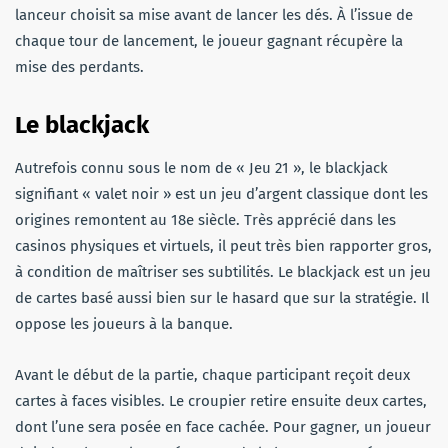
lanceur choisit sa mise avant de lancer les dés. À l’issue de
chaque tour de lancement, le joueur gagnant récupère la
mise des perdants.
Le blackjack
Autrefois connu sous le nom de « Jeu 21 », le blackjack
signifiant « valet noir » est un jeu d’argent classique dont les
origines remontent au 18e siècle. Très apprécié dans les
casinos physiques et virtuels, il peut très bien rapporter gros,
à condition de maîtriser ses subtilités. Le blackjack est un jeu
de cartes basé aussi bien sur le hasard que sur la stratégie. Il
oppose les joueurs à la banque.
Avant le début de la partie, chaque participant reçoit deux
cartes à faces visibles. Le croupier retire ensuite deux cartes,
dont l’une sera posée en face cachée. Pour gagner, un joueur