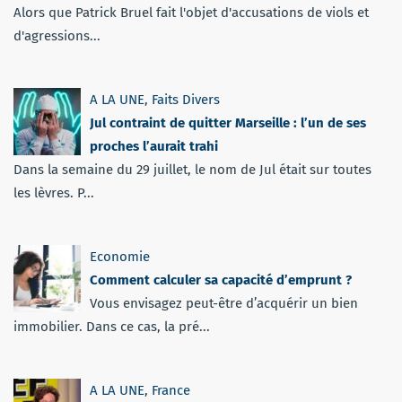
Alors que Patrick Bruel fait l'objet d'accusations de viols et
d'agressions...
A LA UNE
,
Faits Divers
Jul contraint de quitter Marseille : l’un de ses
proches l’aurait trahi
Dans la semaine du 29 juillet, le nom de Jul était sur toutes
les lèvres. P...
Economie
Comment calculer sa capacité d’emprunt ?
Vous envisagez peut-être d’acquérir un bien
immobilier. Dans ce cas, la pré...
A LA UNE
,
France