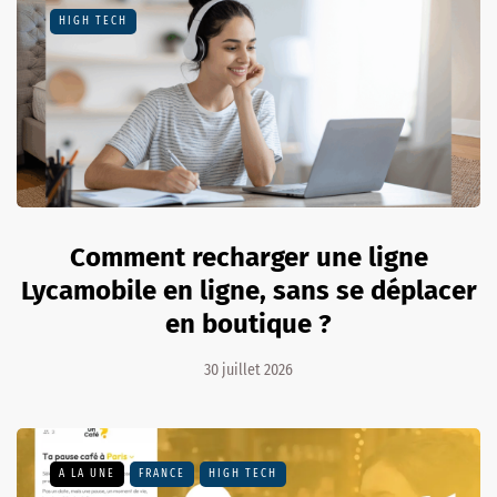
HIGH TECH
Comment recharger une ligne
Lycamobile en ligne, sans se déplacer
en boutique ?
30 juillet 2026
A LA UNE
FRANCE
HIGH TECH