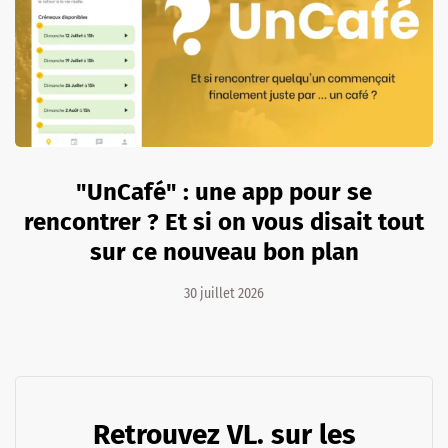
"UnCafé" : une app pour se
rencontrer ? Et si on vous disait tout
sur ce nouveau bon plan
30 juillet 2026
Retrouvez VL. sur les