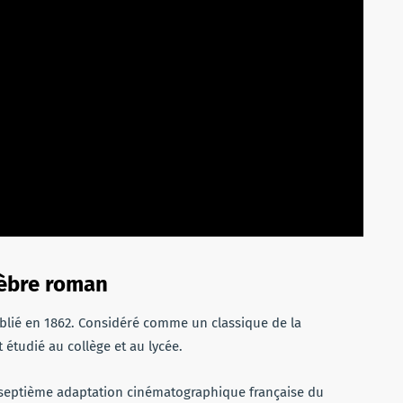
lèbre roman
ublié en 1862. Considéré comme un classique de la
t étudié au collège et au lycée.
e la septième adaptation cinématographique française du