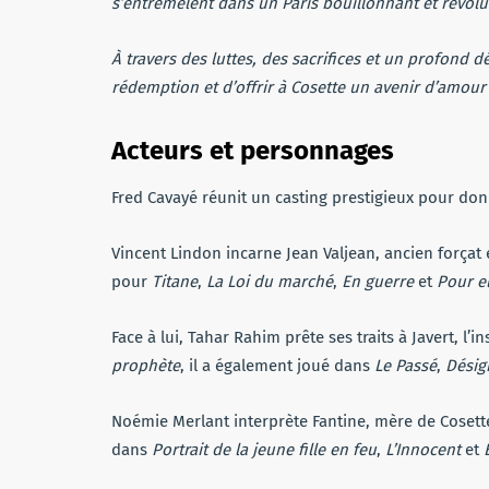
s’entremêlent dans un Paris bouillonnant et révolu
À travers des luttes, des sacrifices et un profond d
rédemption et d’offrir à Cosette un avenir d’amour e
Acteurs et personnages
Fred Cavayé réunit un casting prestigieux pour d
Vincent Lindon incarne Jean Valjean, ancien força
pour
Titane
,
La Loi du marché
,
En guerre
et
Pour el
Face à lui, Tahar Rahim prête ses traits à Javert, l
prophète
, il a également joué dans
Le Passé
,
Désig
Noémie Merlant interprète Fantine, mère de Cosette 
dans
Portrait de la jeune fille en feu
,
L’Innocent
et