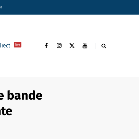
ns
direct
live
re bande
te