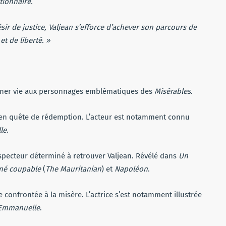
tionnaire.
ésir de justice, Valjean s’efforce d’achever son parcours de
t de liberté. »
onner vie aux personnages emblématiques des
Misérables
.
t en quête de rédemption. L’acteur est notamment connu
le
.
’inspecteur déterminé à retrouver Valjean. Révélé dans
Un
né coupable
(
The Mauritanian
) et
Napoléon
.
confrontée à la misère. L’actrice s’est notamment illustrée
Emmanuelle
.