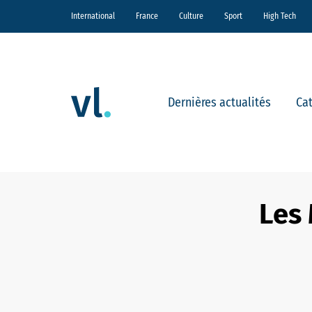
International
France
Culture
Sport
High Tech
Dernières actualités
Ca
Les 