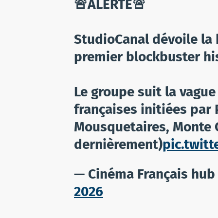
🚨ALERTE🚨
StudioCanal dévoile la
premier blockbuster hi
Le groupe suit la vagu
françaises initiées par 
Mousquetaires, Monte C
dernièrement)
pic.twit
— Cinéma Français hu
2026