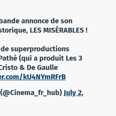
 bande annonce de son
storique, LES MISÉRABLES !
e de superproductions
Pathé (qui a produit Les 3
risto & De Gaulle
ter.com/kU4NYmRFrB
b (@Cinema_fr_hub)
July 2,