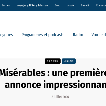
Sorties
Voyages / Hôtel / Lifestyle
Sexo
Mode
Beauté
Émissio
tégories
Programmes et podcasts
Radio
Voir le 
A LA UNE
CINÉMA
Misérables : une premiè
annonce impressionnan
2 juillet 2026