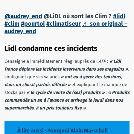
@audrey_end
@LiDL où sont les Clim ?
#lidl
#clim
#pourtoi
#climatiseur
♬ son original –
audrey_end
Lidl condamne ces incidents
L’enseigne a immédiatement réagi auprès de l’
AFP
:
« Lidl
France déplore les incidents intervenus dans ses magasins »
,
soulignant que ses salariés
« ont eu à gérer des tensions,
dans un climat parfois difficile »
et expliquant le manque de
stocks par
« le cycle de vente de (ses) produits »
:
« Produits
commandés un an à l’avance et arrivage le jeudi dans nos
supermarchés, à un prix toujours fixe ».
À lire aussi : Pourquoi Alain Marschall