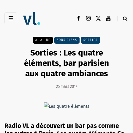
A LA UNE
BONS PLANS
SORTIES
Sorties : Les quatre
éléments, bar parisien
aux quatre ambiances
25 mars 2017
Radio VL a découvert un bar pas comme