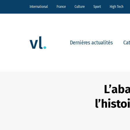
International
France
Culture
Sport
High Tech
Dernières actualités
Ca
L’ab
l’histo