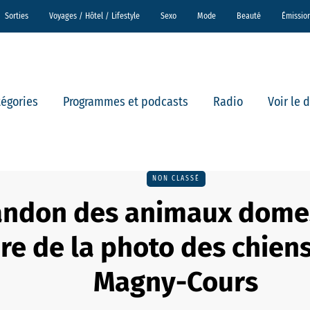
Sorties
Voyages / Hôtel / Lifestyle
Sexo
Mode
Beauté
Émissio
tégories
Programmes et podcasts
Radio
Voir le 
NON CLASSÉ
andon des animaux domes
ire de la photo des chiens
Magny-Cours