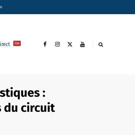
ns
direct
live
tiques :
 du circuit