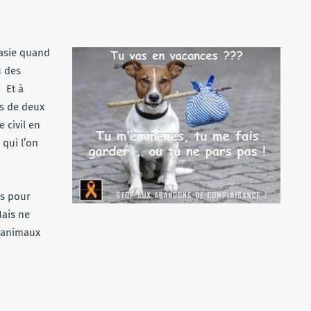
nasie quand
u des
 Et à
es de deux
 civil en
 qui l’on
ls pour
Mais ne
d’animaux