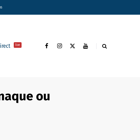
ns
direct
live
rnaque ou