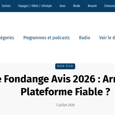
Sorties
Voyages / Hôtel / Lifestyle
Sexo
Mode
Beauté
Émissio
tégories
Programmes et podcasts
Radio
Voir le 
HIGH TECH
e Fondange Avis 2026 : A
Plateforme Fiable ?
7 juillet 2026