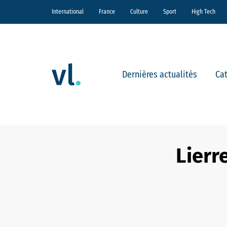
International
France
Culture
Sport
High Tech
Dernières actualités
Ca
Lierr