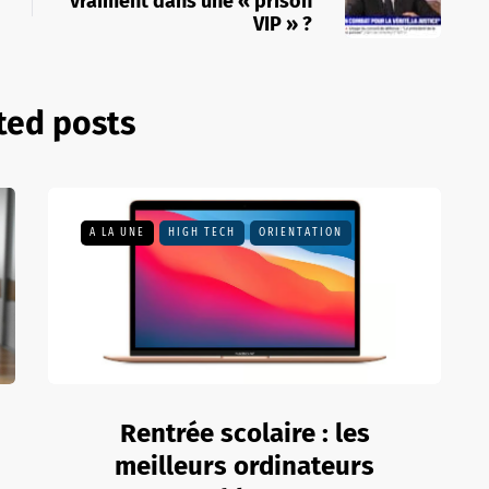
vraiment dans une « prison
VIP » ?
ted posts
A LA UNE
HIGH TECH
ORIENTATION
Rentrée scolaire : les
meilleurs ordinateurs