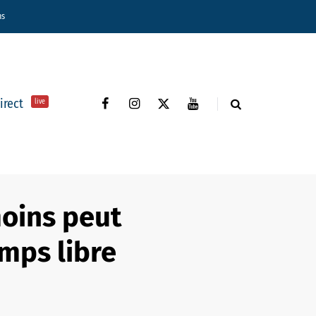
ns
direct
live
moins peut
emps libre