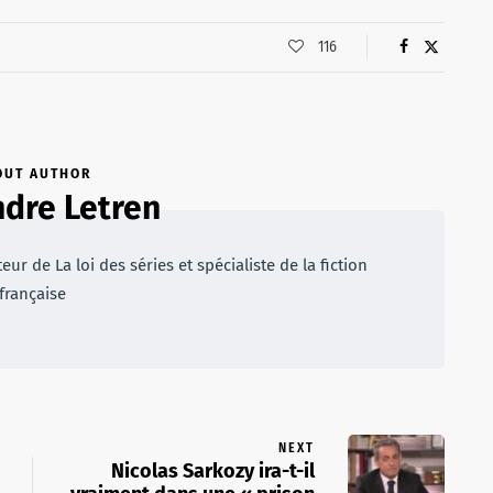
116
OUT AUTHOR
dre Letren
r de La loi des séries et spécialiste de la fiction
française
NEXT
Nicolas Sarkozy ira-t-il