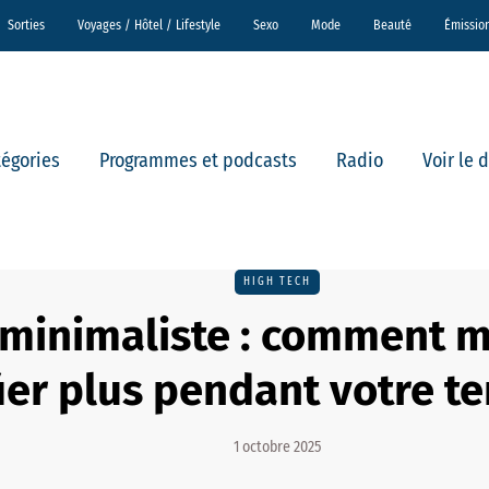
Sorties
Voyages / Hôtel / Lifestyle
Sexo
Mode
Beauté
Émissio
tégories
Programmes et podcasts
Radio
Voir le 
HIGH TECH
r minimaliste : comment 
fier plus pendant votre t
1 octobre 2025