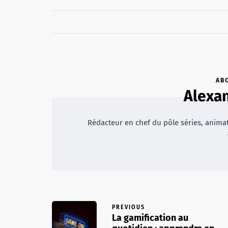
AB
Alexan
Rédacteur en chef du pôle séries, animateu
PREVIOUS
La gamification au