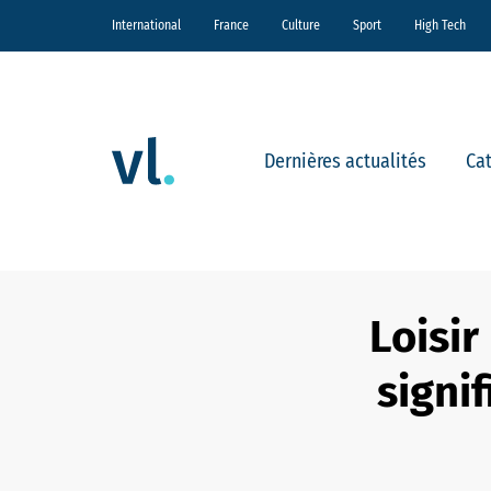
International
France
Culture
Sport
High Tech
Dernières actualités
Ca
Loisi
signi