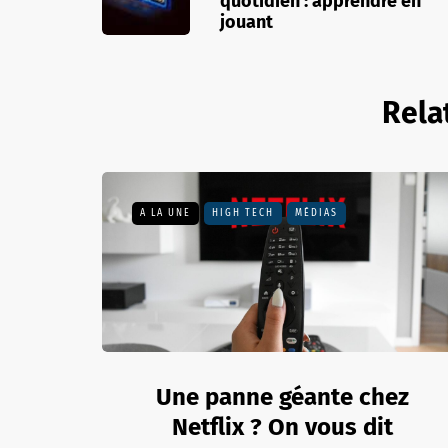
quotidien : apprendre en
jouant
Rela
A LA UNE
HIGH TECH
MÉDIAS
Une panne géante chez
Netflix ? On vous dit