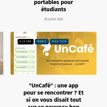
portables pour
étudiants
30 juillet 2026
A LA UNE
FRANCE
HIGH TECH
"UnCafé" : une app
pour se rencontrer ? Et
si on vous disait tout
sur ce nouveau bon