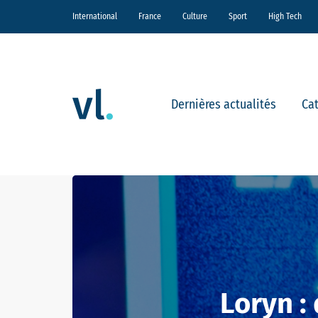
International
France
Culture
Sport
High Tech
Dernières actualités
Ca
Loryn :