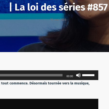
| La loi des séries #857
29 mai 2026
Utilisez
00:00
les
ci tout commence. Désormais tournée vers la musique,
flèches
haut/bas
pour
augmenter