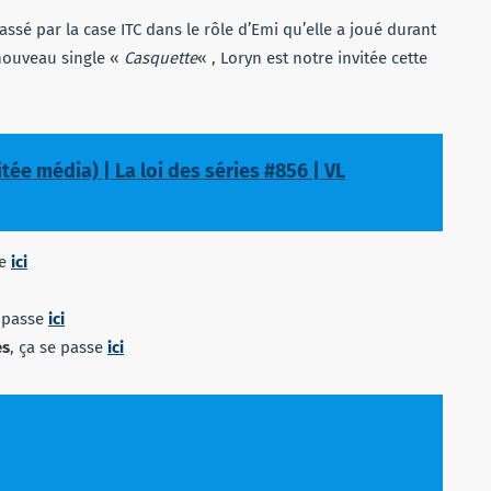
assé par la case ITC dans le rôle d’Emi qu’elle a joué durant
nouveau single «
Casquette
« , Loryn est notre invitée cette
tée média) | La loi des séries #856 | VL
se
ici
e passe
ici
es
, ça se passe
ici