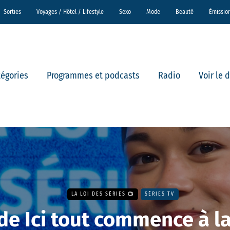
Sorties
Voyages / Hôtel / Lifestyle
Sexo
Mode
Beauté
Émissio
tégories
Programmes et podcasts
Radio
Voir le 
LA LOI DES SÉRIES 📺
SÉRIES TV
 de Ici tout commence à 