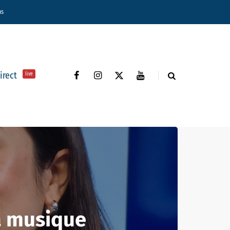
ns
direct
live
la musique