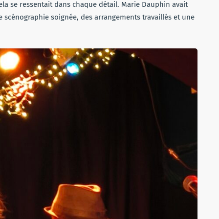
la se ressentait dans chaque détail. Marie Dauphin avait
e scénographie soignée, des arrangements travaillés et une