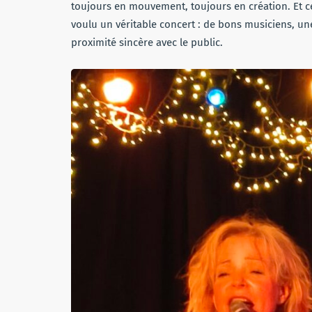
toujours en mouvement, toujours en création. Et ce
voulu un véritable concert : de bons musiciens, un
proximité sincère avec le public.