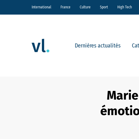
International
France
Culture
Sport
High Tech
Dernières actualités
Ca
Marie
émotio