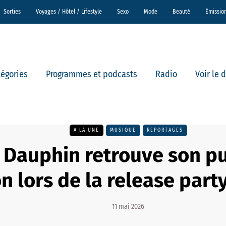
Sorties
Voyages / Hôtel / Lifestyle
Sexo
Mode
Beauté
Émissio
tégories
Programmes et podcasts
Radio
Voir le 
A LA UNE
MUSIQUE
REPORTAGES
 Dauphin retrouve son pu
n lors de la release part
11 mai 2026