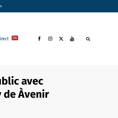
ns
direct
live
blic avec
y de Àvenir