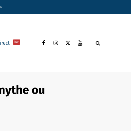
ns
direct
live
 mythe ou