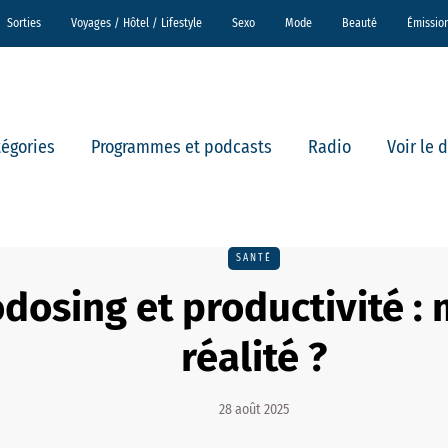
Sorties
Voyages / Hôtel / Lifestyle
Sexo
Mode
Beauté
Émissio
tégories
Programmes et podcasts
Radio
Voir le 
SANTÉ
dosing et productivité :
réalité ?
28 août 2025