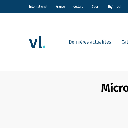
International
France
Culture
Sport
High Tech
Dernières actualités
Ca
Micro