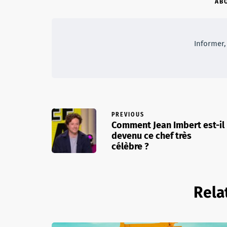
AB
Informer, 
PREVIOUS
Comment Jean Imbert est-il
devenu ce chef très
célèbre ?
Rela