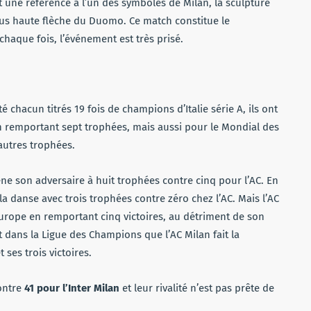
 une référence à l’un des symboles de Milan, la sculpture
lus haute flèche du Duomo. Ce match constitue le
haque fois, l’événement est très prisé.
é chacun titrés 19 fois de champions d’Italie série A, ils ont
n remportant sept trophées, mais aussi pour le Mondial des
’autres trophées.
mène son adversaire à huit trophées contre cinq pour l’AC. En
la danse avec trois trophées contre zéro chez l’AC. Mais l’AC
rope en remportant cinq victoires, au détriment de son
t dans la Ligue des Champions que l’AC Milan fait la
 ses trois victoires.
ontre
41 pour l’Inter Milan
et leur rivalité n’est pas prête de