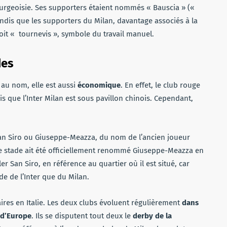
 bourgeoisie. Ses supporters étaient nommés « Bauscia » («
andis que les supporters du Milan, davantage associés à la
oit « tournevis », symbole du travail manuel.
des
e au nom, elle est aussi
économique
. En effet, le club rouge
s que l’Inter Milan est sous pavillon chinois. Cependant,
an Siro ou Giuseppe-Meazza, du nom de l’ancien joueur
e le stade ait été officiellement renommé Giuseppe-Meazza en
r San Siro, en référence au quartier où il est situé, car
 de l’Inter que du Milan.
aires en Italie. Les deux clubs évoluent régulièrement
dans
e d’Europe
. Ils se disputent tout deux le
derby de la