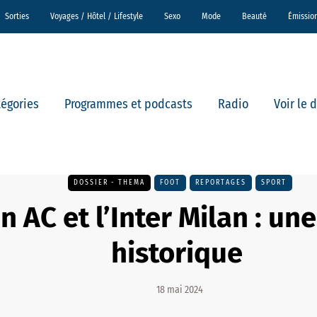
Sorties
Voyages / Hôtel / Lifestyle
Sexo
Mode
Beauté
Émissio
tégories
Programmes et podcasts
Radio
Voir le 
DOSSIER - THEMA
FOOT
REPORTAGES
SPORT
n AC et l’Inter Milan : une
historique
18 mai 2024