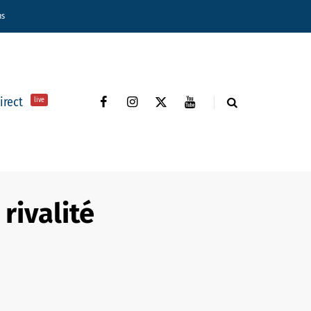
ns
direct
live
 rivalité