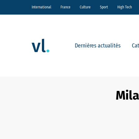
International
France
Culture
Sport
High Tech
Dernières actualités
Ca
Mila