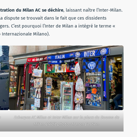
tration du Milan AC se déchire
, laissant naître l’Inter-Milan.
la dispute se trouvait dans le fait que ces dissidents
ers. C’est pourquoi l’Inter de Milan a intégré le terme «
b Internazionale Milano).
n
Echarpes AC Milan et Inter Milan sur la place du Duomo de
Milan. Crédit photo : Manon Bastien.