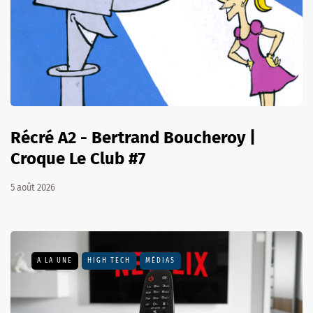
Récré A2 - Bertrand Boucheroy |
Croque Le Club #7
5 août 2026
A LA UNE
HIGH TECH
MÉDIAS