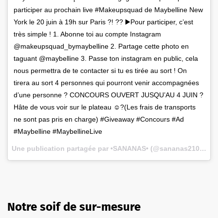
participer au prochain live #Makeupsquad de Maybelline New
York le 20 juin à 19h sur Paris ?! ?? ▶️Pour participer, c’est
très simple ! 1. Abonne toi au compte Instagram
@makeupsquad_bymaybelline 2. Partage cette photo en
taguant @maybelline 3. Passe ton instagram en public, cela
nous permettra de te contacter si tu es tirée au sort ! On
tirera au sort 4 personnes qui pourront venir accompagnées
d’une personne ? CONCOURS OUVERT JUSQU’AU 4 JUIN ?
Hâte de vous voir sur le plateau ☺️?(Les frais de transports
ne sont pas pris en charge) #Giveaway #Concours #Ad
#Maybelline #MaybellineLive
Une publication partagée par •SANANAS• (@sananas2106) le
Notre soif de sur-mesure