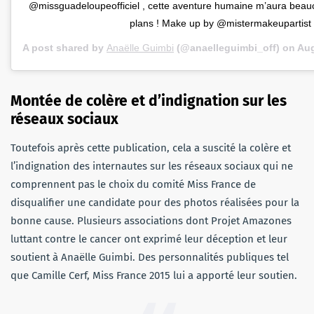
@missguadeloupeofficiel , cette aventure humaine m’aura beauc
plans ! Make up by @mistermakeupartist
A post shared by
Anaëlle Guimbi
(@anaelleguimbi_off) on
Aug
Montée de colère et d’indignation sur les
réseaux sociaux
Toutefois après cette publication, cela a suscité la colère et
l’indignation des internautes sur les réseaux sociaux qui ne
comprennent pas le choix du comité Miss France de
disqualifier une candidate pour des photos réalisées pour la
bonne cause. Plusieurs associations dont Projet Amazones
luttant contre le cancer ont exprimé leur déception et leur
soutient à Anaëlle Guimbi. Des personnalités publiques tel
que Camille Cerf, Miss France 2015 lui a apporté leur soutien.