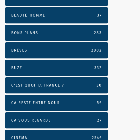
BEAUTÉ-HOMME
37
BONS PLANS
283
BRÈVES
2802
BUZZ
332
C'EST QUOI TA FRANCE ?
30
CA RESTE ENTRE NOUS
56
CA VOUS REGARDE
27
CINÉMA
2546