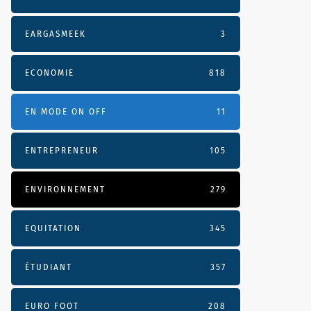
EARGASMEEK
3
ECONOMIE
818
EN MODE ON OFF
11
ENTREPRENEUR
105
ENVIRONNEMENT
279
EQUITATION
345
ÉTUDIANT
357
EURO FOOT
208