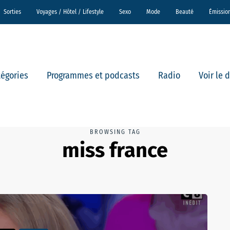
Sorties
Voyages / Hôtel / Lifestyle
Sexo
Mode
Beauté
Émissio
tégories
Programmes et podcasts
Radio
Voir le 
BROWSING TAG
miss france