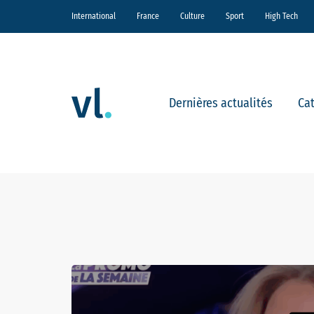
International
France
Culture
Sport
High Tech
Dernières actualités
Ca