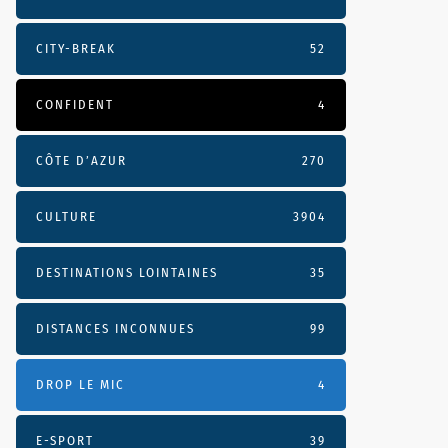
CITY-BREAK
52
CONFIDENT
4
CÔTE D’AZUR
270
CULTURE
3904
DESTINATIONS LOINTAINES
35
DISTANCES INCONNUES
99
DROP LE MIC
4
E-SPORT
39