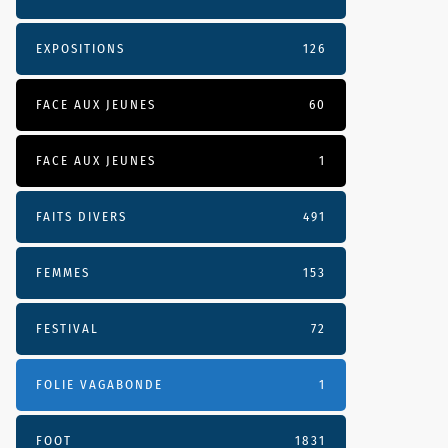
EXPOSITIONS
126
FACE AUX JEUNES
60
FACE AUX JEUNES
1
FAITS DIVERS
491
FEMMES
153
FESTIVAL
72
FOLIE VAGABONDE
1
FOOT
1831