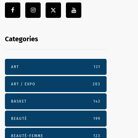
Categories
ART
131
ART / EXPO
203
BASKET
143
BEAUTÉ
199
BEAUTÉ-FEMME
123