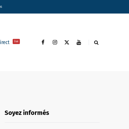
ns
direct
live
Soyez informés