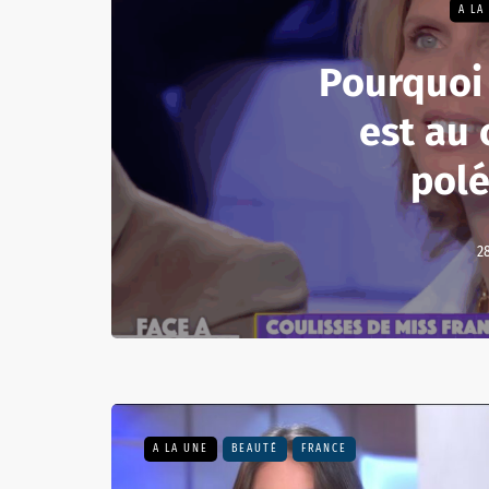
A LA
Pourquoi 
est au
pol
28
A LA UNE
BEAUTÉ
FRANCE