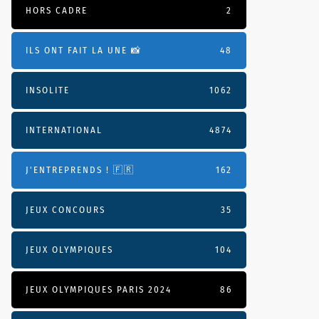
HORS CADRE
2
ILS ONT FAIT LA UNE 📸
48
INSOLITE
1062
INTERNATIONAL
4874
J'ENTREPRENDS ! 🇫🇷
162
JEUX CONCOURS
35
JEUX OLYMPIQUES
104
JEUX OLYMPIQUES PARIS 2024
86