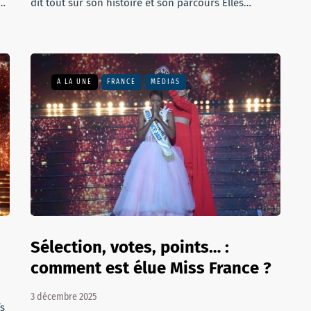
e…
dit tout sur son histoire et son parcours Elles…
A LA UNE
FRANCE
MÉDIAS
Sélection, votes, points… :
comment est élue Miss France ?
3 décembre 2025
fs