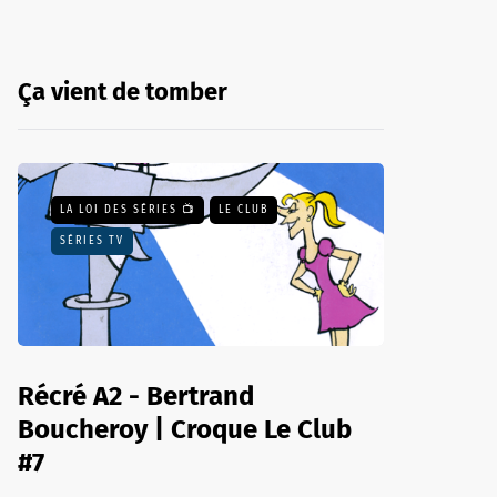
Ça vient de tomber
LA LOI DES SÉRIES 📺
LE CLUB
SÉRIES TV
Récré A2 - Bertrand
Boucheroy | Croque Le Club
#7