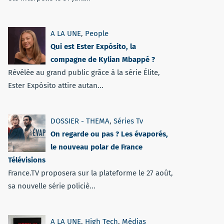
A LA UNE
,
People
Qui est Ester Expósito, la
compagne de Kylian Mbappé ?
Révélée au grand public grâce à la série Élite,
Ester Expósito attire autan...
DOSSIER - THEMA
,
Séries Tv
On regarde ou pas ? Les évaporés,
le nouveau polar de France
Télévisions
France.TV proposera sur la plateforme le 27 août,
sa nouvelle série policiè...
A LA UNE
,
High Tech
,
Médias