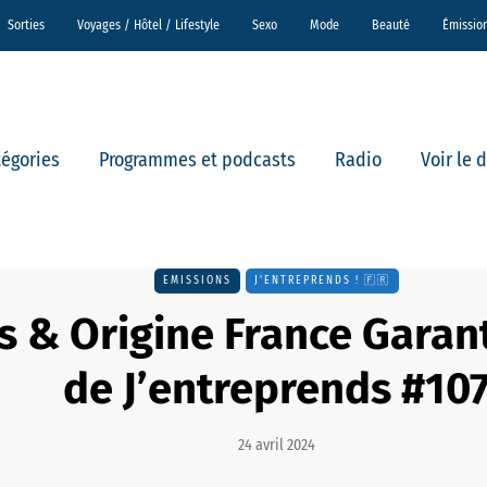
Sorties
Voyages / Hôtel / Lifestyle
Sexo
Mode
Beauté
Émissio
tégories
Programmes et podcasts
Radio
Voir le 
EMISSIONS
J'ENTREPRENDS ! 🇫🇷
s & Origine France Garant
de J’entreprends #10
24 avril 2024