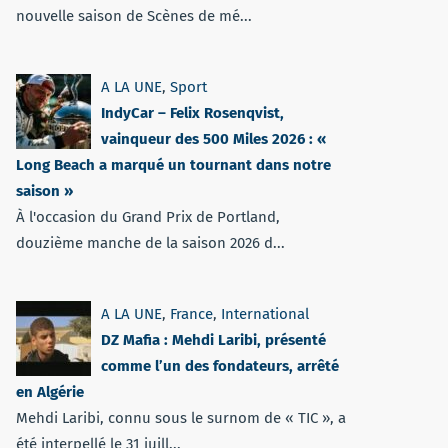
nouvelle saison de Scènes de mé...
A LA UNE
,
Sport
IndyCar – Felix Rosenqvist,
vainqueur des 500 Miles 2026 : «
Long Beach a marqué un tournant dans notre
saison »
À l'occasion du Grand Prix de Portland,
douzième manche de la saison 2026 d...
A LA UNE
,
France
,
International
DZ Mafia : Mehdi Laribi, présenté
comme l’un des fondateurs, arrêté
en Algérie
Mehdi Laribi, connu sous le surnom de « TIC », a
été interpellé le 31 juill...