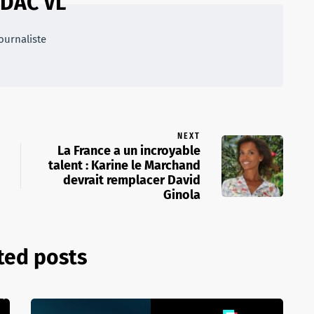
DAC VL
ournaliste
NEXT
La France a un incroyable
talent : Karine le Marchand
devrait remplacer David
Ginola
ted posts