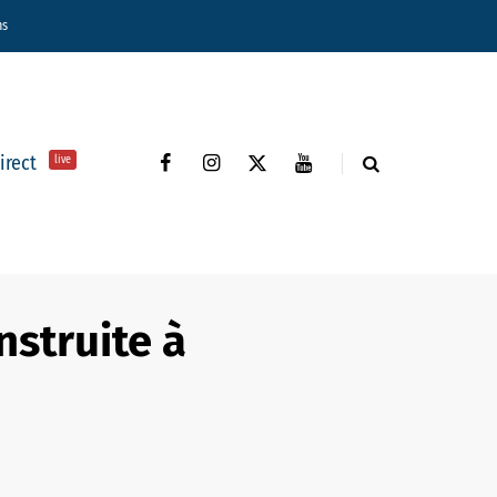
ns
direct
live
nstruite à