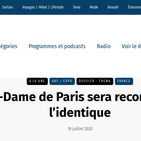
Sorties
Voyages / Hôtel / Lifestyle
Sexo
Mode
Beauté
Émissio
tégories
Programmes et podcasts
Radio
Voir le 
A LA UNE
ART / EXPO
DOSSIER - THEMA
FRANCE
-Dame de Paris sera reco
l’identique
10 juillet 2020