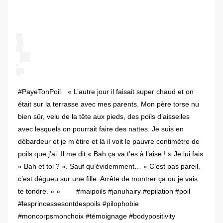
#PayeTonPoil⠀ « L’autre jour il faisait super chaud et on
était sur la terrasse avec mes parents. Mon père torse nu
bien sûr, velu de la tête aux pieds, des poils d’aisselles
avec lesquels on pourrait faire des nattes. Je suis en
débardeur et je m’étire et là il voit le pauvre centimètre de
poils que j’ai. Il me dit « Bah ça va t’es à l’aise ! » Je lui fais
« Bah et toi ? ». Sauf qu’évidemment… « C’est pas pareil,
c’est dégueu sur une fille. Arrête de montrer ça ou je vais
te tondre. » » ⠀ ⠀ #maipoils #januhairy #epilation #poil
#lesprincessesontdespoils #pilophobie
#moncorpsmonchoix #témoignage #bodypositivity