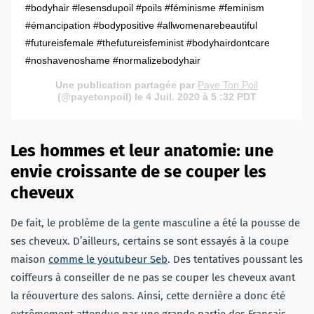
#bodyhair #lesensdupoil #poils #féminisme #feminism
#émancipation #bodypositive #allwomenarebeautiful
#futureisfemale #thefutureisfeminist #bodyhairdontcare
#noshavenoshame #normalizebodyhair
Une publication partagée par
Paye Ton Poil
(@payetonpoil) le 4 Juil. 2020 à 5 :32 PDT
Les hommes et leur anatomie: une
envie croissante de se couper les
cheveux
De fait, le problème de la gente masculine a été la pousse de
ses cheveux. D’ailleurs, certains se sont essayés à la coupe
maison
comme le youtubeur Seb
. Des tentatives poussant les
coiffeurs à conseiller de ne pas se couper les cheveux avant
la réouverture des salons. Ainsi, cette dernière a donc été