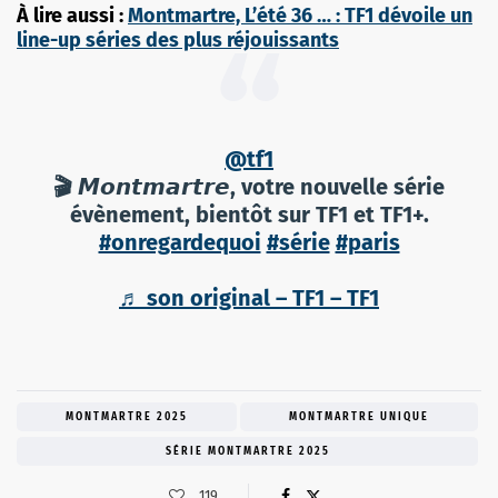
À lire aussi :
Montmartre, L’été 36 … : TF1 dévoile un
line-up séries des plus réjouissants
@tf1
🎬 𝙈𝙤𝙣𝙩𝙢𝙖𝙧𝙩𝙧𝙚, votre nouvelle série
évènement, bientôt sur TF1 et TF1+.
#onregardequoi
#série
#paris
♬ son original – TF1 – TF1
MONTMARTRE 2025
MONTMARTRE UNIQUE
SÉRIE MONTMARTRE 2025
119