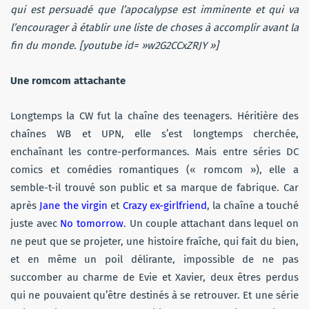
qui est persuadé que l’apocalypse est imminente et qui va
l’encourager à établir une liste de choses à accomplir avant la
fin du monde. [youtube id= »w2G2CCxZRJY »]
Une romcom attachante
Longtemps la CW fut la chaîne des teenagers. Héritière des
chaînes WB et UPN, elle s’est longtemps cherchée,
enchaînant les contre-performances. Mais entre séries DC
comics et comédies romantiques (« romcom »), elle a
semble-t-il trouvé son public et sa marque de fabrique. Car
après
Jane the virgin
et
Crazy ex-girlfriend
, la chaîne a touché
juste avec
No tomorrow
. Un couple attachant dans lequel on
ne peut que se projeter, une histoire fraîche, qui fait du bien,
et en même un poil délirante, impossible de ne pas
succomber au charme de Evie et Xavier, deux êtres perdus
qui ne pouvaient qu’être destinés à se retrouver. Et une série