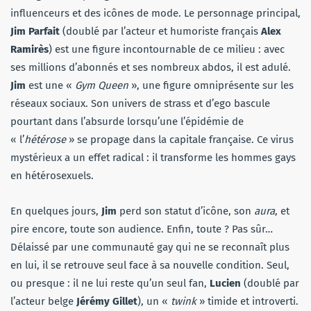
influenceurs et des icônes de mode. Le personnage principal,
Jim Parfait
(doublé par l’acteur et humoriste français
Alex
Ramirès
) est une figure incontournable de ce milieu : avec
ses millions d’abonnés et ses nombreux abdos, il est adulé.
Jim
est une «
Gym Queen
», une figure omniprésente sur les
réseaux sociaux. Son univers de strass et d’ego bascule
pourtant dans l’absurde lorsqu’une l’épidémie de
« l’
hétérose
» se propage dans la capitale française. Ce virus
mystérieux a un effet radical : il transforme les hommes gays
en hétérosexuels.
En quelques jours,
Jim
perd son statut d’icône, son
aura
, et
pire encore, toute son audience. Enfin, toute ? Pas sûr…
Délaissé par une communauté gay qui ne se reconnaît plus
en lui, il se retrouve seul face à sa nouvelle condition. Seul,
ou presque : il ne lui reste qu’un seul fan,
Lucien
(doublé par
l’acteur belge
Jérémy Gillet
), un «
twink
» timide et introverti.