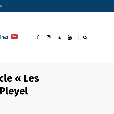
ns
direct
live
cle « Les
 Pleyel