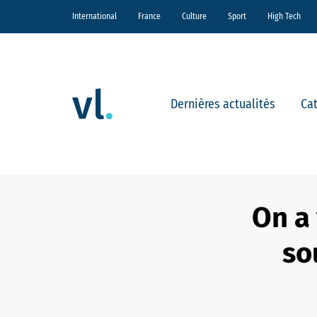
International
France
Culture
Sport
High Tech
Dernières actualités
Ca
On a 
so