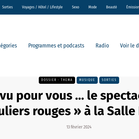
Sorties
Voyages / Hôtel / Lifestyle
Sexo
Mode
Beauté
Émissio
tégories
Programmes et podcasts
Radio
Voir le 
DOSSIER - THEMA
MUSIQUE
SORTIES
vu pour vous … le specta
uliers rouges » à la Salle
13 février 2024