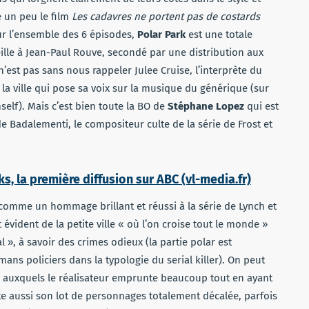
 un peu le film
Les cadavres ne portent pas de costards
sur l’ensemble des 6 épisodes,
Polar Park
est une totale
ille à Jean-Paul Rouve, secondé par une distribution aux
 n’est pas sans nous rappeler Julee Cruise, l’interprète du
la ville qui pose sa voix sur la musique du générique (sur
self). Mais c’est bien toute la BO de
Stéphane Lopez
qui est
 de Badalementi, le compositeur culte de la série de Frost et
aks, la première diffusion sur ABC (vl-media.fr)
comme un hommage brillant et réussi à la série de Lynch et
t évident de la petite ville « où l’on croise tout le monde »
 », à savoir des crimes odieux (la partie polar est
ans policiers dans la typologie du serial killer). On peut
 auxquels le réalisateur emprunte beaucoup tout en ayant
 aussi son lot de personnages totalement décalée, parfois