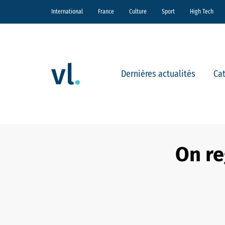
International
France
Culture
Sport
High Tech
Dernières actualités
Ca
On re