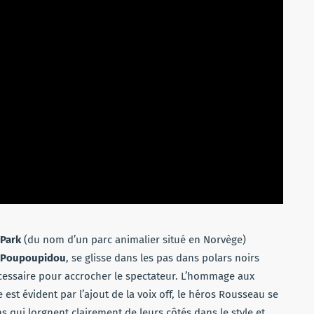
 Park
(du nom d’un parc animalier situé en Norvège)
Poupoupidou
, se glisse dans les pas dans polars noirs
essaire pour accrocher le spectateur. L’hommage aux
est évident par l’ajout de la voix off, le héros Rousseau se
qui lorgnent clairement de leurs côtés dans le style et