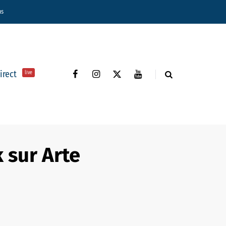
ns
direct
live
 sur Arte