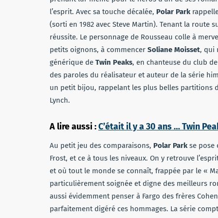
l’esprit. Avec sa touche décalée,
Polar Park
rappelle
(sorti en 1982 avec Steve Martin). Tenant la route 
réussite. Le personnage de Rousseau colle à merve
petits oignons, à commencer
Soliane Moisset
, qui
générique de
Twin Peaks
, en chanteuse du club de 
des paroles du réalisateur et auteur de la série him
un petit bijou, rappelant les plus belles partitions
Lynch.
A lire aussi :
C’était il y a 30 ans … Twin Pe
Au petit jeu des comparaisons,
Polar Park
se pose 
Frost, et ce à tous les niveaux. On y retrouve l’espri
et où tout le monde se connaît, frappée par le « Mal
particulièrement soignée et digne des meilleurs rom
aussi évidemment penser à Fargo des frères Cohen
parfaitement digéré ces hommages. La série compte