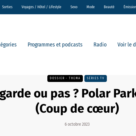
Sorties
Voyages / Hôtel / Lifestyle
Sexo
Mode
Beauté
Émissio
tégories
Programmes et podcasts
Radio
Voir le 
DOSSIER - THEMA
SÉRIES TV
garde ou pas ? Polar Park
(Coup de cœur)
6 octobre 2023