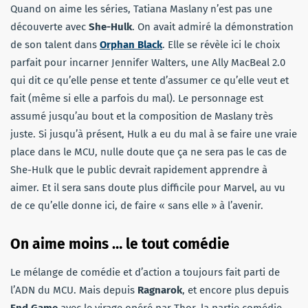
Quand on aime les séries, Tatiana Maslany n’est pas une
découverte avec
She-Hulk
. On avait admiré la démonstration
de son talent dans
Orphan Black
. Elle se révèle ici le choix
parfait pour incarner Jennifer Walters, une Ally MacBeal 2.0
qui dit ce qu’elle pense et tente d’assumer ce qu’elle veut et
fait (même si elle a parfois du mal). Le personnage est
assumé jusqu’au bout et la composition de Maslany très
juste. Si jusqu’à présent, Hulk a eu du mal à se faire une vraie
place dans le MCU, nulle doute que ça ne sera pas le cas de
She-Hulk que le public devrait rapidement apprendre à
aimer. Et il sera sans doute plus difficile pour Marvel, au vu
de ce qu’elle donne ici, de faire « sans elle » à l’avenir.
On aime moins … le tout comédie
Le mélange de comédie et d’action a toujours fait parti de
l’ADN du MCU. Mais depuis
Ragnarok
, et encore plus depuis
End Game
avec le virage opéré par Thor, la partie comédie