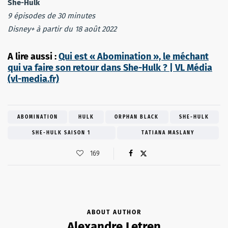
She-Hulk
9 épisodes de 30 minutes
Disney+ à partir du 18 août 2022
A lire aussi :
Qui est « Abomination », le méchant
qui va faire son retour dans She-Hulk ? | VL Média
(vl-media.fr)
ABOMINATION
HULK
ORPHAN BLACK
SHE-HULK
SHE-HULK SAISON 1
TATIANA MASLANY
169
ABOUT AUTHOR
Alexandre Letren