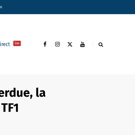
ns
direct
live
erdue, la
 TF1