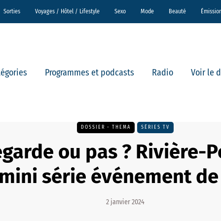
Sorties
Voyages / Hôtel / Lifestyle
Sexo
Mode
Beauté
Émissio
tégories
Programmes et podcasts
Radio
Voir le 
DOSSIER - THEMA
SÉRIES TV
garde ou pas ? Rivière-P
mini série événement de
2 janvier 2024