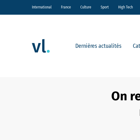
International
France
Culture
Sport
High Tech
Dernières actualités
Ca
On re