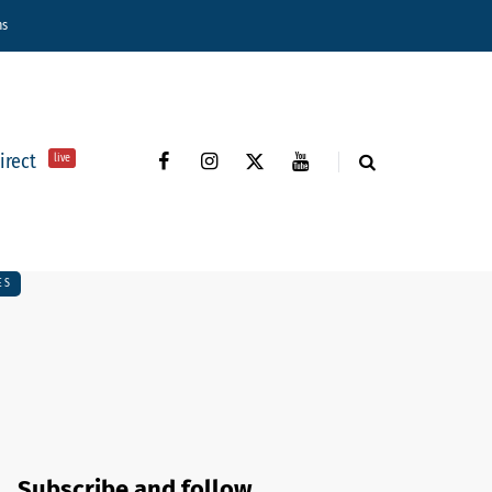
ns
direct
live
ES
Subscribe and follow