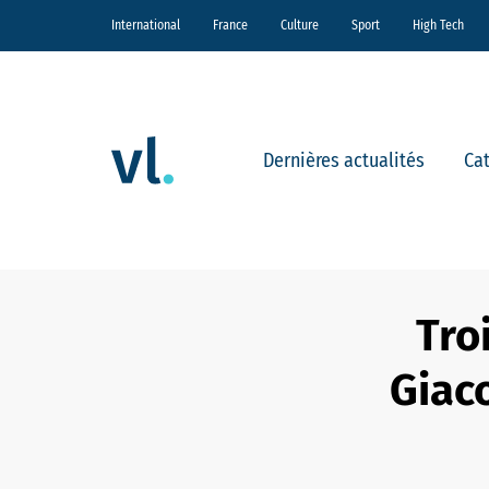
International
France
Culture
Sport
High Tech
Dernières actualités
Ca
Tro
Giac