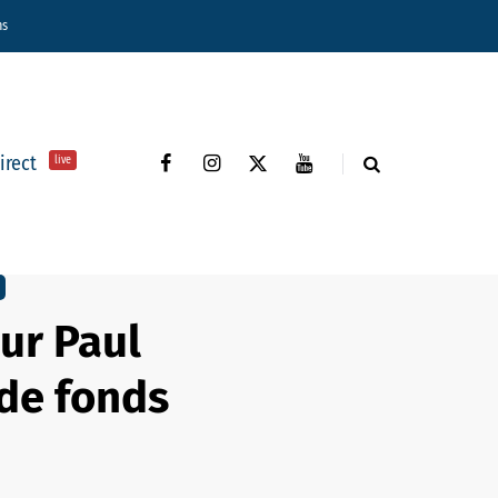
ns
direct
live
ur Paul
de fonds