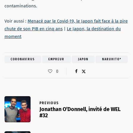
contaminations.
Voir aussi :
Menacé par le Covid-19, le Japon fait face à la pire
chute de son PIB en cinq ans
|
Le Japon, la destination du
moment
CORONAVIRUS
EMPREUR
JAPON
NARUHITO*
0
PREVIOUS
Jonathan O’Donnell, invité de WEL
#32