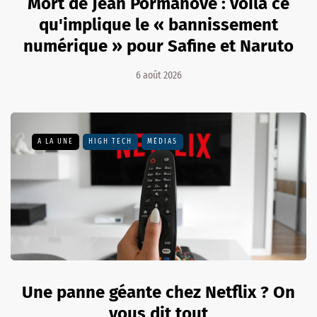
Mort de Jean Pormanove : voilà ce
qu'implique le « bannissement
numérique » pour Safine et Naruto
6 août 2026
A LA UNE
HIGH TECH
MÉDIAS
Une panne géante chez Netflix ? On
vous dit tout