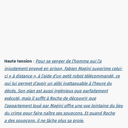
Haute tension
:
Pour se venger de l’homme qui l’a
injustement envoyé en prison, Fabien Magini supprime celui-
ci « à distance », à l’aide d’un petit robot télécommandé, ce
qui lui permet d’avoir un alibi inattaquable à l’heure du
décès. Son plan est aussi ingénieux que parfaitement
exécuté, mais il suffit à Roche de découvrir que
l’appartement loué par Magini offre une vue lointaine du lieu
du crime pour faire naître ses soupçons. Et quand Roche
a des soupçons, il ne lâche plus sa proie
.