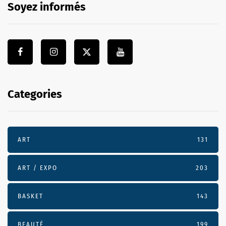
Soyez informés
Categories
ART
131
ART / EXPO
203
BASKET
143
BEAUTÉ
199