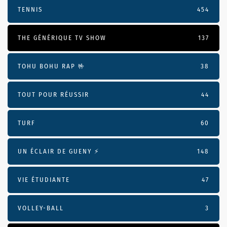
TENNIS
454
THE GÉNÉRIQUE TV SHOW
137
TOHU BOHU RAP 🤟
38
TOUT POUR RÉUSSIR
44
TURF
60
UN ÉCLAIR DE GUENY ⚡️
148
VIE ÉTUDIANTE
47
VOLLEY-BALL
3