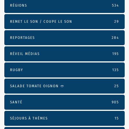
RÉGIONS
534
REMET LE SON / COUPE LE SON
29
REPORTAGES
284
RÉVEIL MÉDIAS
195
RUGBY
135
SALADE TOMATE OIGNON 🥙
25
SANTÉ
905
SÉJOURS À THÈMES
15