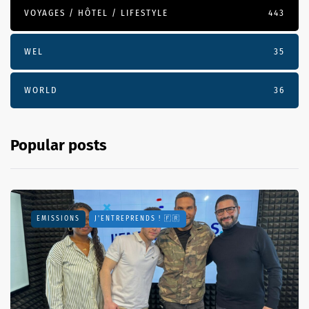
VOYAGES / HÔTEL / LIFESTYLE
443
WEL
35
WORLD
36
Popular posts
EMISSIONS
J'ENTREPRENDS ! 🇫🇷