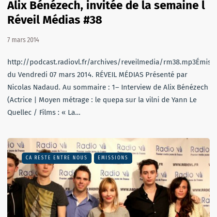
Alix Bénézech, invitée de la semaine l
Réveil Médias #38
7 mars 2014
http://podcast.radiovl.fr/archives/reveilmedia/rm38.mp3Émiss
du Vendredi 07 mars 2014. RÉVEIL MÉDIAS Présenté par
Nicolas Nadaud. Au sommaire : 1– Interview de Alix Bénézech
(Actrice | Moyen métrage : le quepa sur la vilni de Yann Le
Quellec / Films : « La…
CA RESTE ENTRE NOUS
EMISSIONS