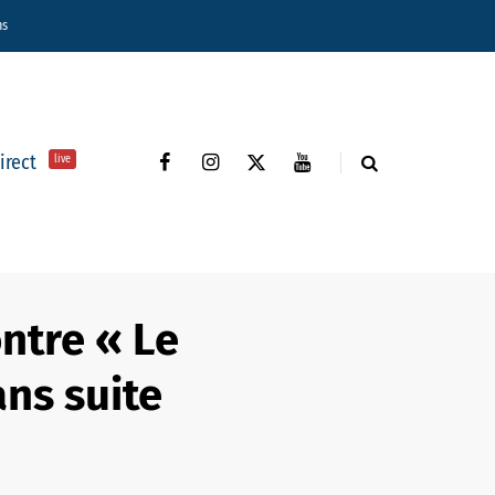
ns
direct
live
ontre « Le
ns suite