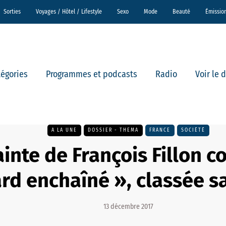
Sorties
Voyages / Hôtel / Lifestyle
Sexo
Mode
Beauté
Émissio
tégories
Programmes et podcasts
Radio
Voir le 
A LA UNE
DOSSIER - THEMA
FRANCE
SOCIÉTÉ
ainte de François Fillon c
rd enchaîné », classée sa
13 décembre 2017