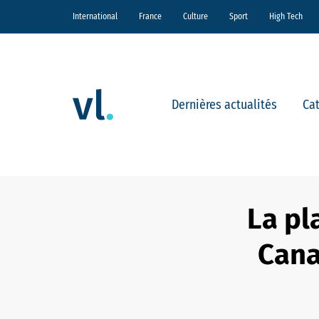
International
France
Culture
Sport
High Tech
Dernières actualités
Ca
La pl
Cana