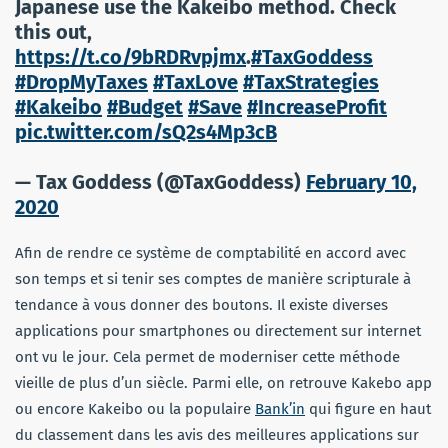
Japanese use the Kakeibo method. Check
this out,
https://t.co/9bRDRvpjmx
.
#TaxGoddess
#DropMyTaxes
#TaxLove
#TaxStrategies
#Kakeibo
#Budget
#Save
#IncreaseProfit
pic.twitter.com/sQ2s4Mp3cB
— Tax Goddess (@TaxGoddess)
February 10,
2020
Afin de rendre ce système de comptabilité en accord avec
son temps et si tenir ses comptes de manière scripturale à
tendance à vous donner des boutons. Il existe diverses
applications pour smartphones ou directement sur internet
ont vu le jour. Cela permet de moderniser cette méthode
vieille de plus d’un siècle. Parmi elle, on retrouve Kakebo app
ou encore Kakeibo ou la populaire
Bank’in
qui figure en haut
du classement dans les avis des meilleures applications sur