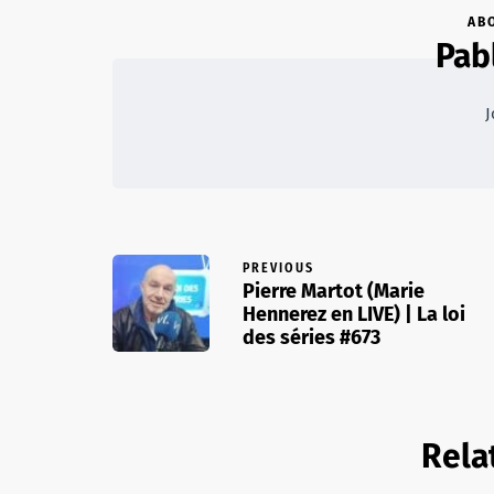
AB
Pab
J
PREVIOUS
Pierre Martot (Marie
Hennerez en LIVE) | La loi
des séries #673
Rela