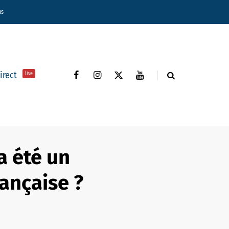
ns
direct
live
a été un
ançaise ?