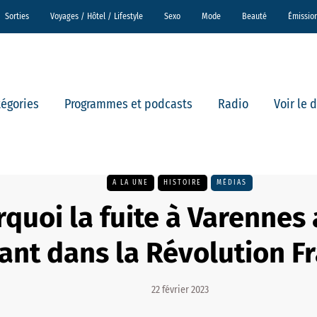
Sorties
Voyages / Hôtel / Lifestyle
Sexo
Mode
Beauté
Émissio
tégories
Programmes et podcasts
Radio
Voir le 
A LA UNE
HISTOIRE
MÉDIAS
quoi la fuite à Varennes 
ant dans la Révolution Fr
22 février 2023