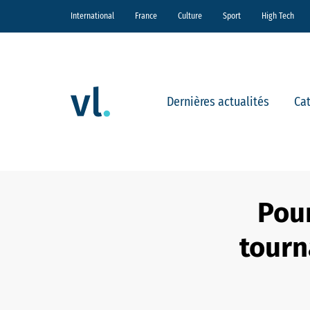
International
France
Culture
Sport
High Tech
Dernières actualités
Ca
Pour
tourn