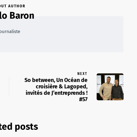
OUT AUTHOR
lo Baron
ournaliste
NEXT
So between, Un Océan de
croisière & Lagoped,
invités de J’entreprends !
#57
ted posts