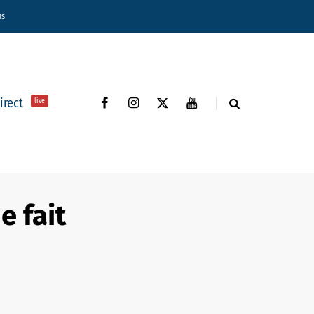
ns
direct
live
e fait