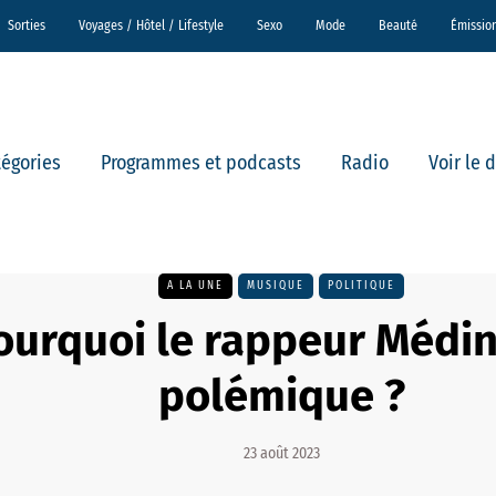
Sorties
Voyages / Hôtel / Lifestyle
Sexo
Mode
Beauté
Émissio
tégories
Programmes et podcasts
Radio
Voir le 
A LA UNE
MUSIQUE
POLITIQUE
ourquoi le rappeur Médin
polémique ?
23 août 2023