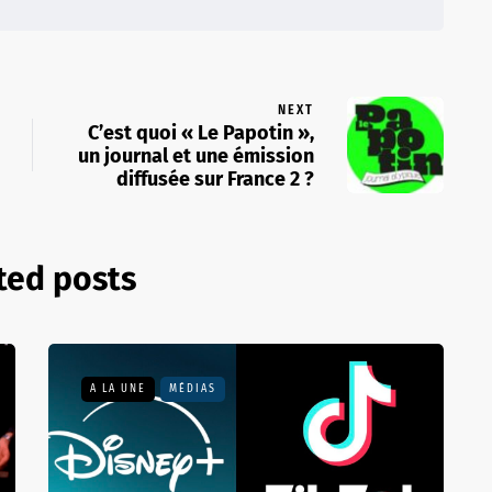
NEXT
C’est quoi « Le Papotin »,
un journal et une émission
diffusée sur France 2 ?
ted posts
A LA UNE
MÉDIAS