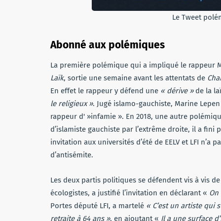
Le Tweet polé
Abonné aux polémiques
La première polémique qui a impliqué le rappeur M
Laïk
, sortie une semaine avant les attentats de
Cha
En effet le rappeur y défend une
« dérive »
de la la
le religieux »
. Jugé islamo-gauchiste, Marine Lepen n
rappeur d' »infamie ». En 2018, une autre polémique
d’islamiste gauchiste par l’extrême droite, il a fini
invitation aux universités d’été de EELV et LFI n’a 
d’antisémite.
Les deux partis politiques se défendent vis à vis de 
écologistes, a justifié l’invitation en déclarant «
On 
Portes député LFI, a martelé
« C’est un artiste qui s
retraite à 64 ans »
, en ajoutant «
Il a une surface 