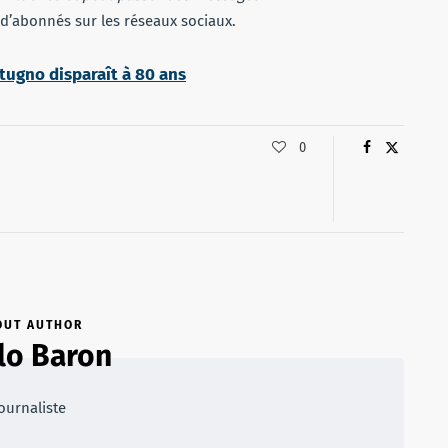
 d’abonnés sur les réseaux sociaux.
utugno disparaît à 80 ans
0
OUT AUTHOR
lo Baron
ournaliste