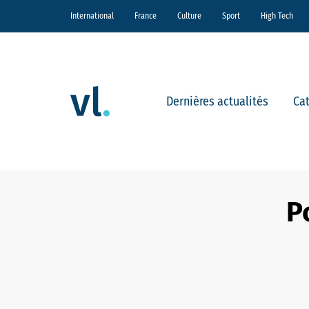
International
France
Culture
Sport
High Tech
Dernières actualités
Ca
P